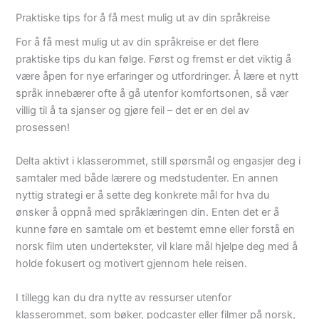
Praktiske tips for å få mest mulig ut av din språkreise
For å få mest mulig ut av din språkreise er det flere
praktiske tips du kan følge. Først og fremst er det viktig å
være åpen for nye erfaringer og utfordringer. Å lære et nytt
språk innebærer ofte å gå utenfor komfortsonen, så vær
villig til å ta sjanser og gjøre feil – det er en del av
prosessen!
Delta aktivt i klasserommet, still spørsmål og engasjer deg i
samtaler med både lærere og medstudenter. En annen
nyttig strategi er å sette deg konkrete mål for hva du
ønsker å oppnå med språklæringen din. Enten det er å
kunne føre en samtale om et bestemt emne eller forstå en
norsk film uten undertekster, vil klare mål hjelpe deg med å
holde fokusert og motivert gjennom hele reisen.
I tillegg kan du dra nytte av ressurser utenfor
klasserommet, som bøker, podcaster eller filmer på norsk,