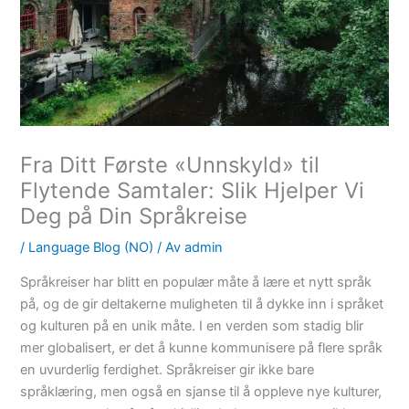
Fra Ditt Første «Unnskyld» til
Flytende Samtaler: Slik Hjelper Vi
Deg på Din Språkreise
/
Language Blog (NO)
/ Av
admin
Språkreiser har blitt en populær måte å lære et nytt språk
på, og de gir deltakerne muligheten til å dykke inn i språket
og kulturen på en unik måte. I en verden som stadig blir
mer globalisert, er det å kunne kommunisere på flere språk
en uvurderlig ferdighet. Språkreiser gir ikke bare
språklæring, men også en sjanse til å oppleve nye kulturer,