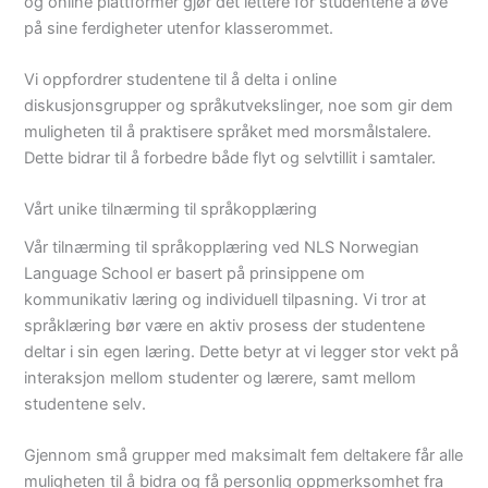
og online plattformer gjør det lettere for studentene å øve
på sine ferdigheter utenfor klasserommet.
Vi oppfordrer studentene til å delta i online
diskusjonsgrupper og språkutvekslinger, noe som gir dem
muligheten til å praktisere språket med morsmålstalere.
Dette bidrar til å forbedre både flyt og selvtillit i samtaler.
Vårt unike tilnærming til språkopplæring
Vår tilnærming til språkopplæring ved NLS Norwegian
Language School er basert på prinsippene om
kommunikativ læring og individuell tilpasning. Vi tror at
språklæring bør være en aktiv prosess der studentene
deltar i sin egen læring. Dette betyr at vi legger stor vekt på
interaksjon mellom studenter og lærere, samt mellom
studentene selv.
Gjennom små grupper med maksimalt fem deltakere får alle
muligheten til å bidra og få personlig oppmerksomhet fra