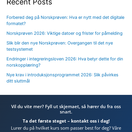
Recent Posts
Forbered deg på Norskprøven: Hva er nytt med det digitale
formatet?
Norskprøven 2026: Viktige datoer og frister for påmelding
Slik blir den nye Norskprøven: Overgangen til det nye
testsystemet
Endringer i integreringsloven 2026: Hva betyr dette for din
norskopplæring?
Nye krav i introduksjonsprogrammet 2026: Slik påvirkes
ditt sluttmål
Vil du vite mer? Fyll ut skjemaet, så hører du fra oss
snart.
Ta det første steget – kontakt oss i dag!
Lurer du på hvilket kurs som passer best for deg? Våre