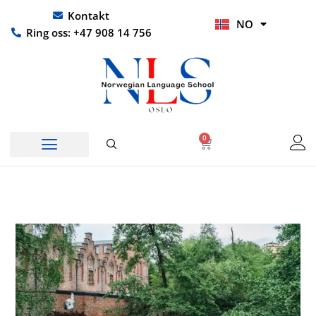
Hopp
UR
Kontakt
NO
rett
HI
Ring oss: +47 908 14 756
til
innholdet
0
Handlekurv