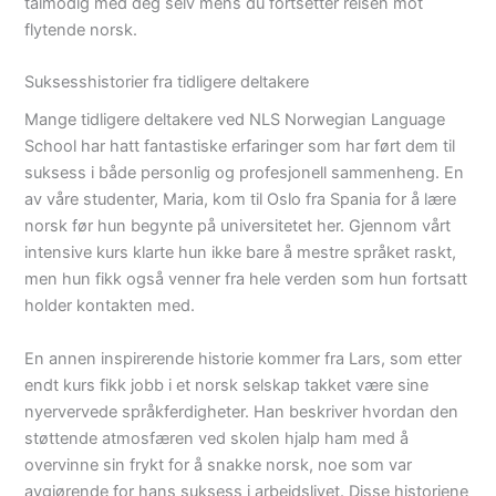
tålmodig med deg selv mens du fortsetter reisen mot
flytende norsk.
Suksesshistorier fra tidligere deltakere
Mange tidligere deltakere ved NLS Norwegian Language
School har hatt fantastiske erfaringer som har ført dem til
suksess i både personlig og profesjonell sammenheng. En
av våre studenter, Maria, kom til Oslo fra Spania for å lære
norsk før hun begynte på universitetet her. Gjennom vårt
intensive kurs klarte hun ikke bare å mestre språket raskt,
men hun fikk også venner fra hele verden som hun fortsatt
holder kontakten med.
En annen inspirerende historie kommer fra Lars, som etter
endt kurs fikk jobb i et norsk selskap takket være sine
nyervervede språkferdigheter. Han beskriver hvordan den
støttende atmosfæren ved skolen hjalp ham med å
overvinne sin frykt for å snakke norsk, noe som var
avgjørende for hans suksess i arbeidslivet. Disse historiene