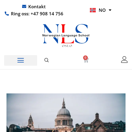
Hopp
UR
Kontakt
NO
rett
HI
Ring oss: +47 908 14 756
til
innholdet
0
Handlekurv