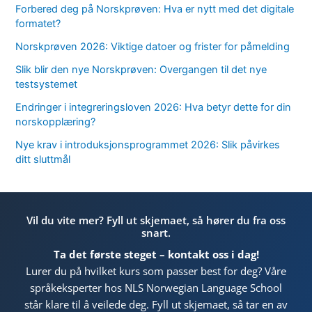
Forbered deg på Norskprøven: Hva er nytt med det digitale
formatet?
Norskprøven 2026: Viktige datoer og frister for påmelding
Slik blir den nye Norskprøven: Overgangen til det nye
testsystemet
Endringer i integreringsloven 2026: Hva betyr dette for din
norskopplæring?
Nye krav i introduksjonsprogrammet 2026: Slik påvirkes
ditt sluttmål
Vil du vite mer? Fyll ut skjemaet, så hører du fra oss
snart.
Ta det første steget – kontakt oss i dag!
Lurer du på hvilket kurs som passer best for deg? Våre
språkeksperter hos NLS Norwegian Language School
står klare til å veilede deg. Fyll ut skjemaet, så tar en av