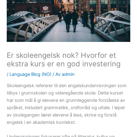
Er skoleengelsk nok? Hvorfor et
ekstra kurs er en god investering
/
Language Blog (NO)
/ Av
admin
Skoleengelsk refererer til den engelskundervisningen som
tilbys i grunnskolen og videregående skole. Dette kurset
har som mål å gi elevene en grunnleggende forståelse av
språket, inkludert grammatikk, ordforråd og uttale. I løpet
av skolegangen lærer elevene å lese, skrive og forstå
engelsk i en akademisk kontekst.
Undervisningen fokuserer ofte på litteratur, kultur og