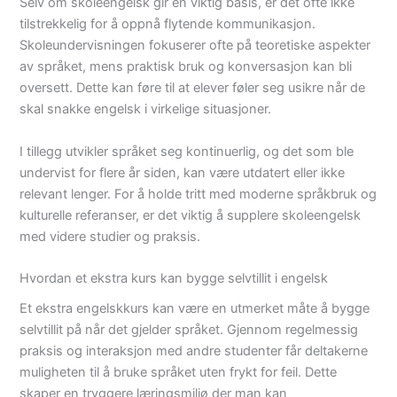
Selv om skoleengelsk gir en viktig basis, er det ofte ikke
tilstrekkelig for å oppnå flytende kommunikasjon.
Skoleundervisningen fokuserer ofte på teoretiske aspekter
av språket, mens praktisk bruk og konversasjon kan bli
oversett. Dette kan føre til at elever føler seg usikre når de
skal snakke engelsk i virkelige situasjoner.
I tillegg utvikler språket seg kontinuerlig, og det som ble
undervist for flere år siden, kan være utdatert eller ikke
relevant lenger. For å holde tritt med moderne språkbruk og
kulturelle referanser, er det viktig å supplere skoleengelsk
med videre studier og praksis.
Hvordan et ekstra kurs kan bygge selvtillit i engelsk
Et ekstra engelskkurs kan være en utmerket måte å bygge
selvtillit på når det gjelder språket. Gjennom regelmessig
praksis og interaksjon med andre studenter får deltakerne
muligheten til å bruke språket uten frykt for feil. Dette
skaper en tryggere læringsmiljø der man kan