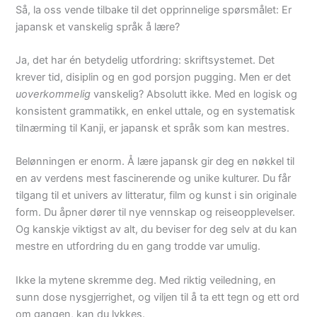
Så, la oss vende tilbake til det opprinnelige spørsmålet: Er
japansk et vanskelig språk å lære?
Ja, det har én betydelig utfordring: skriftsystemet. Det
krever tid, disiplin og en god porsjon pugging. Men er det
uoverkommelig
vanskelig? Absolutt ikke. Med en logisk og
konsistent grammatikk, en enkel uttale, og en systematisk
tilnærming til Kanji, er japansk et språk som kan mestres.
Belønningen er enorm. Å lære japansk gir deg en nøkkel til
en av verdens mest fascinerende og unike kulturer. Du får
tilgang til et univers av litteratur, film og kunst i sin originale
form. Du åpner dører til nye vennskap og reiseopplevelser.
Og kanskje viktigst av alt, du beviser for deg selv at du kan
mestre en utfordring du en gang trodde var umulig.
Ikke la mytene skremme deg. Med riktig veiledning, en
sunn dose nysgjerrighet, og viljen til å ta ett tegn og ett ord
om gangen, kan du lykkes.