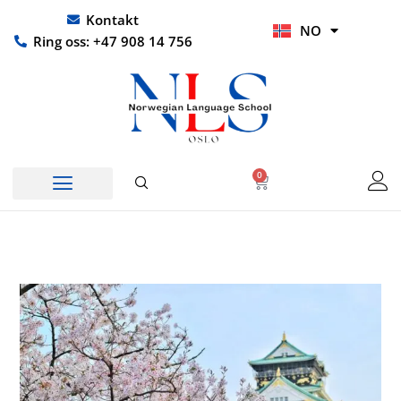
Hopp
UR
Kontakt
NO
rett
HI
Ring oss: +47 908 14 756
til
innholdet
0
Handlekurv