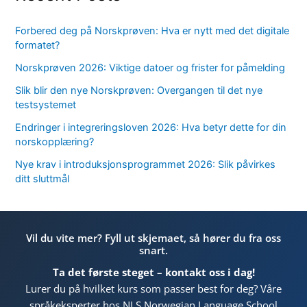
Forbered deg på Norskprøven: Hva er nytt med det digitale
formatet?
Norskprøven 2026: Viktige datoer og frister for påmelding
Slik blir den nye Norskprøven: Overgangen til det nye
testsystemet
Endringer i integreringsloven 2026: Hva betyr dette for din
norskopplæring?
Nye krav i introduksjonsprogrammet 2026: Slik påvirkes
ditt sluttmål
Vil du vite mer? Fyll ut skjemaet, så hører du fra oss
snart.
Ta det første steget – kontakt oss i dag!
Lurer du på hvilket kurs som passer best for deg? Våre
språkeksperter hos NLS Norwegian Language School