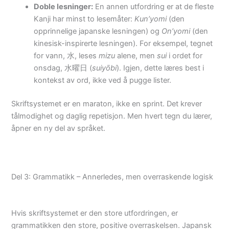
Doble lesninger:
En annen utfordring er at de fleste
Kanji har minst to lesemåter:
Kun’yomi
(den
opprinnelige japanske lesningen) og
On’yomi
(den
kinesisk-inspirerte lesningen). For eksempel, tegnet
for vann, 水, leses
mizu
alene, men
sui
i ordet for
onsdag, 水曜日 (
suiyōbi
). Igjen, dette læres best i
kontekst av ord, ikke ved å pugge lister.
Skriftsystemet er en maraton, ikke en sprint. Det krever
tålmodighet og daglig repetisjon. Men hvert tegn du lærer,
åpner en ny del av språket.
Del 3: Grammatikk – Annerledes, men overraskende logisk
Hvis skriftsystemet er den store utfordringen, er
grammatikken den store, positive overraskelsen. Japansk