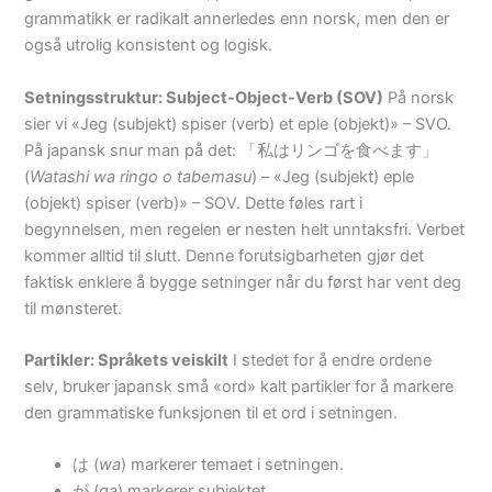
grammatikk er radikalt annerledes enn norsk, men den er
også utrolig konsistent og logisk.
Setningsstruktur: Subject-Object-Verb (SOV)
På norsk
sier vi «Jeg (subjekt) spiser (verb) et eple (objekt)» – SVO.
På japansk snur man på det: 「私はリンゴを食べます」
(
Watashi wa ringo o tabemasu
) – «Jeg (subjekt) eple
(objekt) spiser (verb)» – SOV. Dette føles rart i
begynnelsen, men regelen er nesten helt unntaksfri. Verbet
kommer alltid til slutt. Denne forutsigbarheten gjør det
faktisk enklere å bygge setninger når du først har vent deg
til mønsteret.
Partikler: Språkets veiskilt
I stedet for å endre ordene
selv, bruker japansk små «ord» kalt partikler for å markere
den grammatiske funksjonen til et ord i setningen.
は (
wa
) markerer temaet i setningen.
が (
ga
) markerer subjektet.