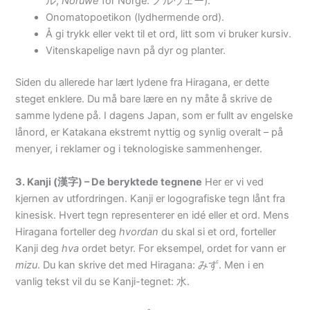
ル,
Noruwē
for Norge: ノルウェー).
Onomatopoetikon (lydhermende ord).
Å gi trykk eller vekt til et ord, litt som vi bruker kursiv.
Vitenskapelige navn på dyr og planter.
Siden du allerede har lært lydene fra Hiragana, er dette
steget enklere. Du må bare lære en ny måte å skrive de
samme lydene på. I dagens Japan, som er fullt av engelske
lånord, er Katakana ekstremt nyttig og synlig overalt – på
menyer, i reklamer og i teknologiske sammenhenger.
3. Kanji (漢字) – De beryktede tegnene
Her er vi ved
kjernen av utfordringen. Kanji er logografiske tegn lånt fra
kinesisk. Hvert tegn representerer en idé eller et ord. Mens
Hiragana forteller deg
hvordan
du skal si et ord, forteller
Kanji deg
hva
ordet betyr. For eksempel, ordet for vann er
mizu
. Du kan skrive det med Hiragana: みず. Men i en
vanlig tekst vil du se Kanji-tegnet: 水.