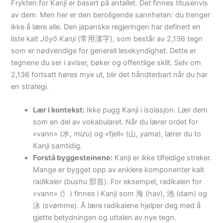
Frykten for Kanji er basert på antallet. Det finnes titusenvis
av dem. Men her er den beroligende sannheten: du trenger
ikke å lære alle. Den japanske regjeringen har definert en
liste kalt
Jōyō Kanji
(常用漢字), som består av 2,136 tegn
som er nødvendige for generell lesekyndighet. Dette er
tegnene du ser i aviser, bøker og offentlige skilt. Selv om
2,136 fortsatt høres mye ut, blir det håndterbart når du har
en strategi.
Lær i kontekst:
Ikke pugg Kanji i isolasjon. Lær dem
som en del av vokabularet. Når du lærer ordet for
«vann» (水,
mizu
) og «fjell» (山,
yama
), lærer du to
Kanji samtidig.
Forstå byggesteinene:
Kanji er ikke tilfeldige streker.
Mange er bygget opp av enklere komponenter kalt
radikaler
(
bushu
部首). For eksempel, radikalen for
«vann» (氵) finnes i Kanji som 海 (hav), 池 (dam) og
泳 (svømme). Å lære radikalene hjelper deg med å
gjette betydningen og uttalen av nye tegn.