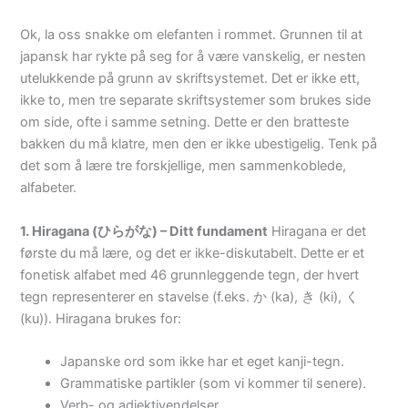
Ok, la oss snakke om elefanten i rommet. Grunnen til at
japansk har rykte på seg for å være vanskelig, er nesten
utelukkende på grunn av skriftsystemet. Det er ikke ett,
ikke to, men tre separate skriftsystemer som brukes side
om side, ofte i samme setning. Dette er den bratteste
bakken du må klatre, men den er ikke ubestigelig. Tenk på
det som å lære tre forskjellige, men sammenkoblede,
alfabeter.
1. Hiragana (ひらがな) – Ditt fundament
Hiragana er det
første du må lære, og det er ikke-diskutabelt. Dette er et
fonetisk alfabet med 46 grunnleggende tegn, der hvert
tegn representerer en stavelse (f.eks. か (ka), き (ki), く
(ku)). Hiragana brukes for:
Japanske ord som ikke har et eget kanji-tegn.
Grammatiske partikler (som vi kommer til senere).
Verb- og adjektivendelser.