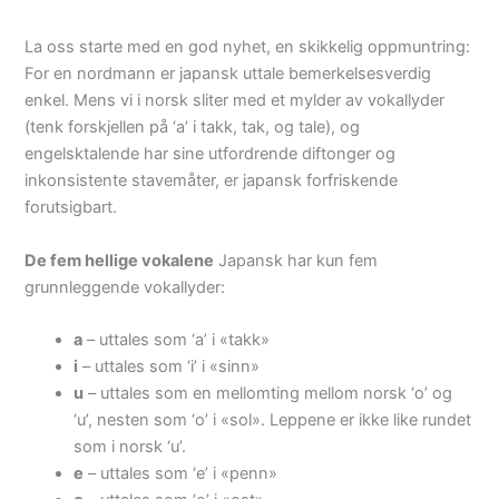
La oss starte med en god nyhet, en skikkelig oppmuntring:
For en nordmann er japansk uttale bemerkelsesverdig
enkel. Mens vi i norsk sliter med et mylder av vokallyder
(tenk forskjellen på ‘a’ i takk, tak, og tale), og
engelsktalende har sine utfordrende diftonger og
inkonsistente stavemåter, er japansk forfriskende
forutsigbart.
De fem hellige vokalene
Japansk har kun fem
grunnleggende vokallyder:
a
– uttales som ‘a’ i «takk»
i
– uttales som ‘i’ i «sinn»
u
– uttales som en mellomting mellom norsk ‘o’ og
‘u’, nesten som ‘o’ i «sol». Leppene er ikke like rundet
som i norsk ‘u’.
e
– uttales som ‘e’ i «penn»