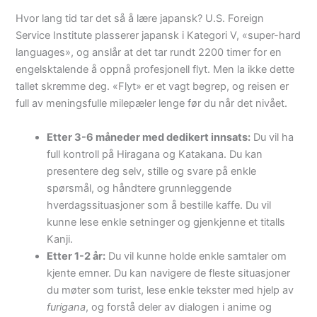
Hvor lang tid tar det så å lære japansk? U.S. Foreign
Service Institute plasserer japansk i Kategori V, «super-hard
languages», og anslår at det tar rundt 2200 timer for en
engelsktalende å oppnå profesjonell flyt. Men la ikke dette
tallet skremme deg. «Flyt» er et vagt begrep, og reisen er
full av meningsfulle milepæler lenge før du når det nivået.
Etter 3-6 måneder med dedikert innsats:
Du vil ha
full kontroll på Hiragana og Katakana. Du kan
presentere deg selv, stille og svare på enkle
spørsmål, og håndtere grunnleggende
hverdagssituasjoner som å bestille kaffe. Du vil
kunne lese enkle setninger og gjenkjenne et titalls
Kanji.
Etter 1-2 år:
Du vil kunne holde enkle samtaler om
kjente emner. Du kan navigere de fleste situasjoner
du møter som turist, lese enkle tekster med hjelp av
furigana
, og forstå deler av dialogen i anime og