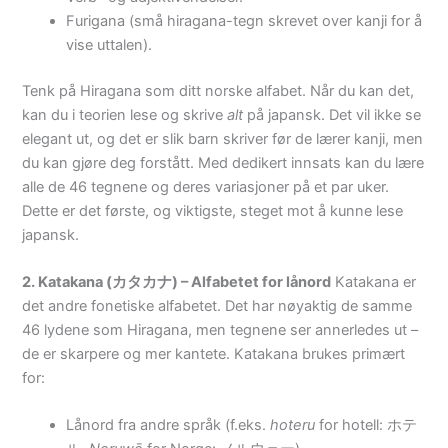
Furigana (små hiragana-tegn skrevet over kanji for å
vise uttalen).
Tenk på Hiragana som ditt norske alfabet. Når du kan det,
kan du i teorien lese og skrive
alt
på japansk. Det vil ikke se
elegant ut, og det er slik barn skriver før de lærer kanji, men
du kan gjøre deg forstått. Med dedikert innsats kan du lære
alle de 46 tegnene og deres variasjoner på et par uker.
Dette er det første, og viktigste, steget mot å kunne lese
japansk.
2. Katakana (カタカナ) – Alfabetet for lånord
Katakana er
det andre fonetiske alfabetet. Det har nøyaktig de samme
46 lydene som Hiragana, men tegnene ser annerledes ut –
de er skarpere og mer kantete. Katakana brukes primært
for:
Lånord fra andre språk (f.eks.
hoteru
for hotell: ホテ