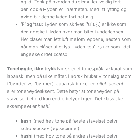
og ‘d’. Tenk på hvordan du sier «lille» veldig fort –
den doble l-lyden er i nærheten. Med litt lytting og
øving blir denne lyden fort naturlig.
‘F’ og ‘tsu’:
Lyden som skrives ‘fu’ (ふ) er ikke som
den norske f-lyden hvor man biter i underleppen.
Her blåser man lett luft mellom leppene, nesten som
når man blåser ut et lys. Lyden ‘tsu’ (つ) er som i det
engelske ordet «cats».
Tonehøyde, ikke trykk
Norsk er et tonespråk, akkurat som
japansk, men på ulike måter. I norsk bruker vi tonelag (som
i ‘bønder’ vs. ‘bønner’). Japansk bruker en
pitch accent
,
eller tonehøydeaksent. Dette betyr at tonehøyden på
stavelser i et ord kan endre betydningen. Det klassiske
eksempelet er
hashi
:
ha
shi (med høy tone på første stavelse) betyr
«chopsticks» ( spisepinner).
ha
shi
(med høy tone på andre stavelse) betyr