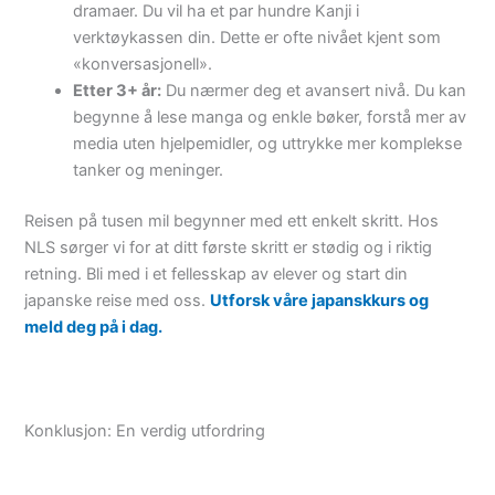
dramaer. Du vil ha et par hundre Kanji i
verktøykassen din. Dette er ofte nivået kjent som
«konversasjonell».
Etter 3+ år:
Du nærmer deg et avansert nivå. Du kan
begynne å lese manga og enkle bøker, forstå mer av
media uten hjelpemidler, og uttrykke mer komplekse
tanker og meninger.
Reisen på tusen mil begynner med ett enkelt skritt. Hos
NLS sørger vi for at ditt første skritt er stødig og i riktig
retning. Bli med i et fellesskap av elever og start din
japanske reise med oss.
Utforsk våre japanskkurs og
meld deg på i dag.
Konklusjon: En verdig utfordring