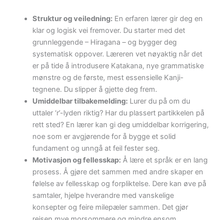
Struktur og veiledning:
En erfaren lærer gir deg en
klar og logisk vei fremover. Du starter med det
grunnleggende – Hiragana – og bygger deg
systematisk oppover. Læreren vet nøyaktig når det
er på tide å introdusere Katakana, nye grammatiske
mønstre og de første, mest essensielle Kanji-
tegnene. Du slipper å gjette deg frem.
Umiddelbar tilbakemelding:
Lurer du på om du
uttaler ‘r’-lyden riktig? Har du plassert partikkelen på
rett sted? En lærer kan gi deg umiddelbar korrigering,
noe som er avgjørende for å bygge et solid
fundament og unngå at feil fester seg.
Motivasjon og fellesskap:
Å lære et språk er en lang
prosess. Å gjøre det sammen med andre skaper en
følelse av fellesskap og forpliktelse. Dere kan øve på
samtaler, hjelpe hverandre med vanskelige
konsepter og feire milepæler sammen. Det gjør
reisen mye morsommere og mindre ensom.