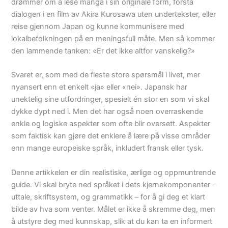
drømmer om å lese manga i sin originale form, forstå
dialogen i en film av Akira Kurosawa uten undertekster, eller
reise gjennom Japan og kunne kommunisere med
lokalbefolkningen på en meningsfull måte. Men så kommer
den lammende tanken: «Er det ikke altfor vanskelig?»
Svaret er, som med de fleste store spørsmål i livet, mer
nyansert enn et enkelt «ja» eller «nei». Japansk har
unektelig sine utfordringer, spesielt én stor en som vi skal
dykke dypt ned i. Men det har også noen overraskende
enkle og logiske aspekter som ofte blir oversett. Aspekter
som faktisk kan gjøre det enklere å lære på visse områder
enn mange europeiske språk, inkludert fransk eller tysk.
Denne artikkelen er din realistiske, ærlige og oppmuntrende
guide. Vi skal bryte ned språket i dets kjernekomponenter –
uttale, skriftsystem, og grammatikk – for å gi deg et klart
bilde av hva som venter. Målet er ikke å skremme deg, men
å utstyre deg med kunnskap, slik at du kan ta en informert