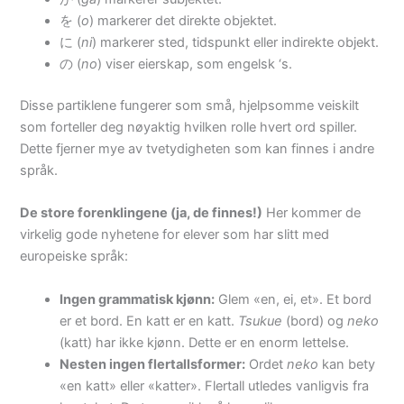
を (
o
) markerer det direkte objektet.
に (
ni
) markerer sted, tidspunkt eller indirekte objekt.
の (
no
) viser eierskap, som engelsk ‘s.
Disse partiklene fungerer som små, hjelpsomme veiskilt
som forteller deg nøyaktig hvilken rolle hvert ord spiller.
Dette fjerner mye av tvetydigheten som kan finnes i andre
språk.
De store forenklingene (ja, de finnes!)
Her kommer de
virkelig gode nyhetene for elever som har slitt med
europeiske språk:
Ingen grammatisk kjønn:
Glem «en, ei, et». Et bord
er et bord. En katt er en katt.
Tsukue
(bord) og
neko
(katt) har ikke kjønn. Dette er en enorm lettelse.
Nesten ingen flertallsformer:
Ordet
neko
kan bety
«en katt» eller «katter». Flertall utledes vanligvis fra