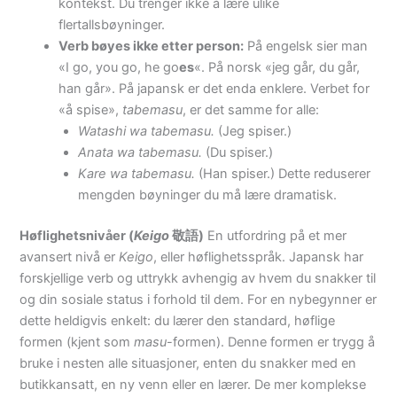
kontekst. Du trenger ikke å lære ulike
flertallsbøyninger.
Verb bøyes ikke etter person:
På engelsk sier man
«I go, you go, he go
es
«. På norsk «jeg går, du går,
han går». På japansk er det enda enklere. Verbet for
«å spise»,
tabemasu
, er det samme for alle:
Watashi wa tabemasu.
(Jeg spiser.)
Anata wa tabemasu.
(Du spiser.)
Kare wa tabemasu.
(Han spiser.) Dette reduserer
mengden bøyninger du må lære dramatisk.
Høflighetsnivåer (
Keigo
敬語)
En utfordring på et mer
avansert nivå er
Keigo
, eller høflighetsspråk. Japansk har
forskjellige verb og uttrykk avhengig av hvem du snakker til
og din sosiale status i forhold til dem. For en nybegynner er
dette heldigvis enkelt: du lærer den standard, høflige
formen (kjent som
masu
-formen). Denne formen er trygg å
bruke i nesten alle situasjoner, enten du snakker med en
butikkansatt, en ny venn eller en lærer. De mer komplekse