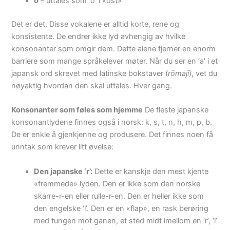
o
– uttales som ‘o’ i «ost»
Det er det. Disse vokalene er alltid korte, rene og
konsistente. De endrer ikke lyd avhengig av hvilke
konsonanter som omgir dem. Dette alene fjerner en enorm
barriere som mange språkelever møter. Når du ser en ‘a’ i et
japansk ord skrevet med latinske bokstaver (
rōmaji
), vet du
nøyaktig hvordan den skal uttales. Hver gang.
Konsonanter som føles som hjemme
De fleste japanske
konsonantlydene finnes også i norsk: k, s, t, n, h, m, p, b.
De er enkle å gjenkjenne og produsere. Det finnes noen få
unntak som krever litt øvelse:
Den japanske ‘r’:
Dette er kanskje den mest kjente
«fremmede» lyden. Den er ikke som den norske
skarre-r-en eller rulle-r-en. Den er heller ikke som
den engelske ‘l’. Den er en «flap», en rask berøring
med tungen mot ganen, et sted midt imellom en ‘r’, ‘l’