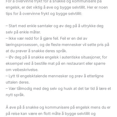
For å overvinne frykt for å snakke og kommunisere på
engelsk, er det viktig å øve og bygge selvtillit. Her er noen
tips for å overvinne frykt og bygge selvtillit:
– Start med enkle samtaler og øv deg på å uttrykke deg
selv på enkle måter.
– Ikke vær redd for å gjøre feil. Feil er en del av
læringsprosessen, og de fleste mennesker vil sette pris på
at du prøver å snakke deres språk.
– Øv deg på å snakke engelsk i autentiske situasjoner, for
eksempel ved å bestille mat på en restaurant eller spørre
om veibeskrivelse.
– Lytt til engelsktalende mennesker og prøv å etterligne
uttalen deres.
– Vær tålmodig med deg selv og husk at det tar tid å lære et
nytt språk.
Å øve på å snakke og kommunisere på engelsk mens du er
på reise kan være en flott måte å bygge selvtillit og