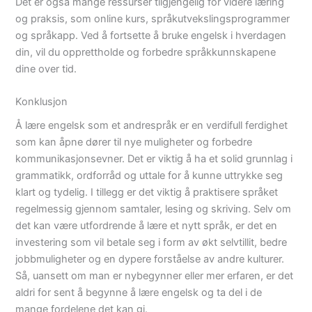
Det er også mange ressurser tilgjengelig for videre læring
og praksis, som online kurs, språkutvekslingsprogrammer
og språkapp. Ved å fortsette å bruke engelsk i hverdagen
din, vil du opprettholde og forbedre språkkunnskapene
dine over tid.
Konklusjon
Å lære engelsk som et andrespråk er en verdifull ferdighet
som kan åpne dører til nye muligheter og forbedre
kommunikasjonsevner. Det er viktig å ha et solid grunnlag i
grammatikk, ordforråd og uttale for å kunne uttrykke seg
klart og tydelig. I tillegg er det viktig å praktisere språket
regelmessig gjennom samtaler, lesing og skriving. Selv om
det kan være utfordrende å lære et nytt språk, er det en
investering som vil betale seg i form av økt selvtillit, bedre
jobbmuligheter og en dypere forståelse av andre kulturer.
Så, uansett om man er nybegynner eller mer erfaren, er det
aldri for sent å begynne å lære engelsk og ta del i de
mange fordelene det kan gi.