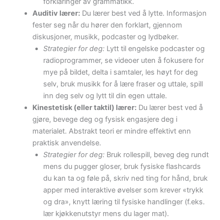
forklaringer av grammatikk.
Auditiv lærer:
Du lærer best ved å lytte. Informasjon
fester seg når du hører den forklart, gjennom
diskusjoner, musikk, podcaster og lydbøker.
Strategier for deg:
Lytt til engelske podcaster og
radioprogrammer, se videoer uten å fokusere for
mye på bildet, delta i samtaler, les høyt for deg
selv, bruk musikk for å lære fraser og uttale, spill
inn deg selv og lytt til din egen uttale.
Kinestetisk (eller taktil) lærer:
Du lærer best ved å
gjøre, bevege deg og fysisk engasjere deg i
materialet. Abstrakt teori er mindre effektivt enn
praktisk anvendelse.
Strategier for deg:
Bruk rollespill, beveg deg rundt
mens du pugger gloser, bruk fysiske flashcards
du kan ta og føle på, skriv ned ting for hånd, bruk
apper med interaktive øvelser som krever «trykk
og dra», knytt læring til fysiske handlinger (f.eks.
lær kjøkkenutstyr mens du lager mat).