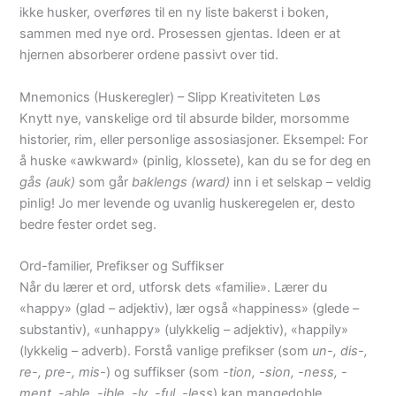
ikke husker, overføres til en ny liste bakerst i boken,
sammen med nye ord. Prosessen gjentas. Ideen er at
hjernen absorberer ordene passivt over tid.
Mnemonics (Huskeregler) – Slipp Kreativiteten Løs
Knytt nye, vanskelige ord til absurde bilder, morsomme
historier, rim, eller personlige assosiasjoner. Eksempel: For
å huske «awkward» (pinlig, klossete), kan du se for deg en
gås (auk)
som går
baklengs (ward)
inn i et selskap – veldig
pinlig! Jo mer levende og uvanlig huskeregelen er, desto
bedre fester ordet seg.
Ord-familier, Prefikser og Suffikser
Når du lærer et ord, utforsk dets «familie». Lærer du
«happy» (glad – adjektiv), lær også «happiness» (glede –
substantiv), «unhappy» (ulykkelig – adjektiv), «happily»
(lykkelig – adverb). Forstå vanlige prefikser (som
un-, dis-,
re-, pre-, mis-
) og suffikser (som
-tion, -sion, -ness, -
ment, -able, -ible, -ly, -ful, -less
) kan mangedoble