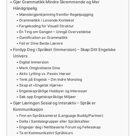
Gjør Grammatikk Mindre Skremmende og Mer
Håndgripelig
Mønstergjenkjenning fremfor Regelpugging
Grammatikk i Levende Kontekst
Fargekoding for Visuell Struktur
Én Ting om Gangen – Unngå Overveldelse
Gamification av Grammatikk
Feil er Dine Beste Lærere
Fordyp Deg i Språket (Immersion) – Skap Ditt Engelske
Univers
Digital Immersion
Merk Omgivelsene Dine
Aktiv Lytting vs. Passiv Hørsel
Tenk på Engelsk – Din Indre Monolog
Skap et «Engelsk Hjørne»
Engelskspråklige Hobbyer og Interesser
Søk opp Engelskspråklige Miljøer
Gjør Læringen Sosial og Interaktiv – Språk er
Kommunikasjon
Finn en Språkkamerat (Language Buddy/Partner)
Delta i Samtalegrupper eller Språkkaféer
Engasjer deg i Nettbaserte Forum og Fellesskap
Ta et Kommunikativt Språkkurs