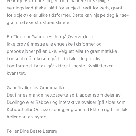
verktøy. Bruk ulike farger for å markere forskjellige
setningsledd (f.eks. blått for subjekt, rødt for verb, grønt
for objekt) eller ulike tidsformer. Dette kan hjelpe deg å «se»
grammatiske strukturer klarere.
Én Ting om Gangen – Unngå Overveldelse
Ikke prøv å mestre alle engelske tidsformer og
preposisjoner på en uke. Velg ett eller to grammatiske
konsepter å fokusere på til du føler deg relativt
komfortabel, før du går videre til neste. Kvalitet over
kvantitet.
Gamification av Grammatikk
Det finnes mange nettbaserte spill, apper (som deler av
Duolingo eller Babbel) og interaktive øvelser (på sider som
Kahoot! eller Quizizz) som gjør grammatikktrening til en lek
heller enn en byrde.
Feil er Dine Beste Lærere