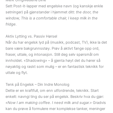
Merk Omgivelsene Dine
Sett Post-it-lapper med engelske navn (og kanskje enkle
setninger) på gjenstander i hjemmet ditt:
the door, the
window, This is a comfortable chair, I keep milk in the
fridge.
Aktiv Lytting vs. Passiv Hørsel
Når du har engelsk lyd på (musikk, podcast, TV), ikke la det
bare være bakgrunnsstøy. Prøv å aktivt fange opp ord,
fraser, uttale, og intonasjon. Still deg selv spørsmål om
innholdet. «Shadowing» – å gjenta høyt det du hører så
nøyaktig og raskt som mulig – er en fantastisk teknikk for
uttale og flyt.
Tenk på Engelsk – Din Indre Monolog
Dette er en kraftfull, om enn utfordrende, teknikk. Start
enkelt: navngi ting du ser på engelsk. Beskriv hva du gjør:
«Now I am making coffee. I need milk and sugar.»
Gradvis
kan du prøve å formulere mer komplekse tanker, meninger