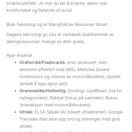
snakke perfekt. Jo mer du tør å snakke, desto mer
komfortabel og flytende vil du bli.
Bruk Teknologi og et Mangfold av Ressurser Smart
Dagens teknologi gir oss et veritabelt skattkammer av
læringsressurser, mange av dem gratis.
App-Arsenal
Ordforråd/Flashcards:
Anki (avansert, men
ekstremt effektivt med SRS), Memrise (bruker
mnemonics og videoer av morsmålstalere), Quizlet
(enkelt å lage egne sett).
Grammatikk/Helhetlig:
Duolingo (spillifisert, bra for
nybegynnere), Babbel (fokus på samtaler), Busuu
(interaksjon med morsmålsbrukere).
Uttale:
ELSA Speak (AI-basert uttaletrener), Google
Translate (kan lese opp ord og setninger med god
uttale).