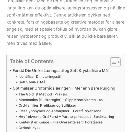
forestiller deg? Med de rette strategiene og en positiv
innstilling kan du optimalisere læringsprosessen og nå dine
språkmål mer effektivt. Denne artikkelen dykker ned i
konkrete, forskningsbaserte og kreative metoder for å lære
engelsk, med et spesielt fokus på hvordan du kan gjøre
reisen lystbetont og produktiv, slik at du ikke bare lærer,
men trives med å lære.
Table of Contents
Forstå Din Unike Læringsstil og Sett Krystallklare Mål
Identifiser Din Læringsstil
Sett SMART-Mål
Optimaliser Ordforrådslæringen – Mer enn Bare Pugging
The Goldlist Method i Praksis
Mnemonics (Huskeregler) – Slipp Kreativiteten Løs
Ord-familier, Prefikser og Suffikser
Lær Synonymer og Antonymer – Forstå Nyansene
Høyfrekvente Ord Først – Pareto-prinsippet i Språklæring
Kontekst er Konge – Fra Oversettelse til Forståelse
Ordbok-dykk