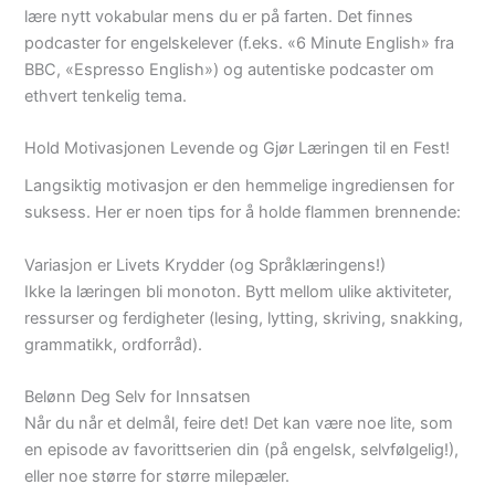
lære nytt vokabular mens du er på farten. Det finnes
podcaster for engelskelever (f.eks. «6 Minute English» fra
BBC, «Espresso English») og autentiske podcaster om
ethvert tenkelig tema.
Hold Motivasjonen Levende og Gjør Læringen til en Fest!
Langsiktig motivasjon er den hemmelige ingrediensen for
suksess. Her er noen tips for å holde flammen brennende:
Variasjon er Livets Krydder (og Språklæringens!)
Ikke la læringen bli monoton. Bytt mellom ulike aktiviteter,
ressurser og ferdigheter (lesing, lytting, skriving, snakking,
grammatikk, ordforråd).
Belønn Deg Selv for Innsatsen
Når du når et delmål, feire det! Det kan være noe lite, som
en episode av favorittserien din (på engelsk, selvfølgelig!),
eller noe større for større milepæler.