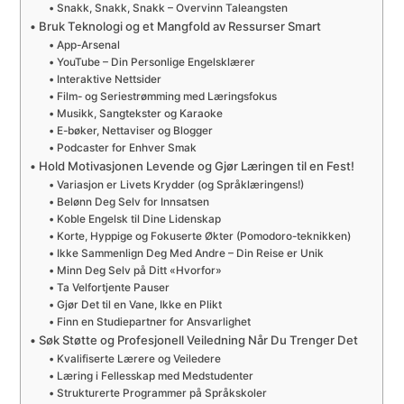
Snakk, Snakk, Snakk – Overvinn Taleangsten
Bruk Teknologi og et Mangfold av Ressurser Smart
App-Arsenal
YouTube – Din Personlige Engelsklærer
Interaktive Nettsider
Film- og Seriestrømming med Læringsfokus
Musikk, Sangtekster og Karaoke
E-bøker, Nettaviser og Blogger
Podcaster for Enhver Smak
Hold Motivasjonen Levende og Gjør Læringen til en Fest!
Variasjon er Livets Krydder (og Språklæringens!)
Belønn Deg Selv for Innsatsen
Koble Engelsk til Dine Lidenskap
Korte, Hyppige og Fokuserte Økter (Pomodoro-teknikken)
Ikke Sammenlign Deg Med Andre – Din Reise er Unik
Minn Deg Selv på Ditt «Hvorfor»
Ta Velfortjente Pauser
Gjør Det til en Vane, Ikke en Plikt
Finn en Studiepartner for Ansvarlighet
Søk Støtte og Profesjonell Veiledning Når Du Trenger Det
Kvalifiserte Lærere og Veiledere
Læring i Fellesskap med Medstudenter
Strukturerte Programmer på Språkskoler