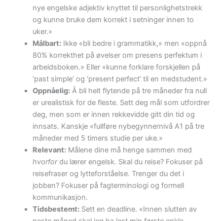
nye engelske adjektiv knyttet til personlighetstrekk
og kunne bruke dem korrekt i setninger innen to
uker.»
Målbart:
Ikke «bli bedre i grammatikk,» men «oppnå
80% korrekthet på øvelser om presens perfektum i
arbeidsboken.» Eller «kunne forklare forskjellen på
‘past simple’ og ‘present perfect’ til en medstudent.»
Oppnåelig:
Å bli helt flytende på tre måneder fra null
er urealistisk for de fleste. Sett deg mål som utfordrer
deg, men som er innen rekkevidde gitt din tid og
innsats. Kanskje «fullføre nybegynnernivå A1 på tre
måneder med 5 timers studie per uke.»
Relevant:
Målene dine må henge sammen med
hvorfor
du lærer engelsk. Skal du reise? Fokuser på
reisefraser og lytteforståelse. Trenger du det i
jobben? Fokuser på fagterminologi og formell
kommunikasjon.
Tidsbestemt:
Sett en deadline. «Innen slutten av
neste måned skal jeg ha lest min første enkle