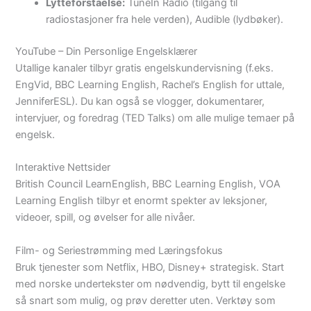
Lytteforståelse:
TuneIn Radio (tilgang til
radiostasjoner fra hele verden), Audible (lydbøker).
YouTube – Din Personlige Engelsklærer
Utallige kanaler tilbyr gratis engelskundervisning (f.eks.
EngVid, BBC Learning English, Rachel’s English for uttale,
JenniferESL). Du kan også se vlogger, dokumentarer,
intervjuer, og foredrag (TED Talks) om alle mulige temaer på
engelsk.
Interaktive Nettsider
British Council LearnEnglish, BBC Learning English, VOA
Learning English tilbyr et enormt spekter av leksjoner,
videoer, spill, og øvelser for alle nivåer.
Film- og Seriestrømming med Læringsfokus
Bruk tjenester som Netflix, HBO, Disney+ strategisk. Start
med norske undertekster om nødvendig, bytt til engelske
så snart som mulig, og prøv deretter uten. Verktøy som