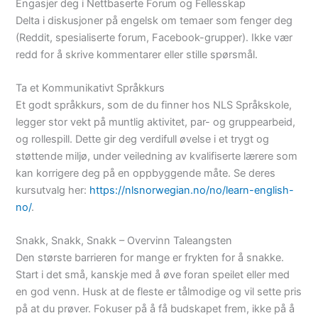
Engasjer deg i Nettbaserte Forum og Fellesskap
Delta i diskusjoner på engelsk om temaer som fenger deg
(Reddit, spesialiserte forum, Facebook-grupper). Ikke vær
redd for å skrive kommentarer eller stille spørsmål.
Ta et Kommunikativt Språkkurs
Et godt språkkurs, som de du finner hos NLS Språkskole,
legger stor vekt på muntlig aktivitet, par- og gruppearbeid,
og rollespill. Dette gir deg verdifull øvelse i et trygt og
støttende miljø, under veiledning av kvalifiserte lærere som
kan korrigere deg på en oppbyggende måte. Se deres
kursutvalg her:
https://nlsnorwegian.no/no/learn-english-
no/
.
Snakk, Snakk, Snakk – Overvinn Taleangsten
Den største barrieren for mange er frykten for å snakke.
Start i det små, kanskje med å øve foran speilet eller med
en god venn. Husk at de fleste er tålmodige og vil sette pris
på at du prøver. Fokuser på å få budskapet frem, ikke på å