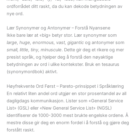
ordforrådet ditt raskt, da du kan dekode betydningen av
nye ord.
Lær Synonymer og Antonymer – Forstå Nyansene
Ikke bare lær at «big» betyr stor. Lær synonymer som
large, huge, enormous, vast, gigantic
og antonymer som
small, little, tiny, minuscule
. Dette gir deg et rikere og mer
presist språk, og hjelper deg å forstå den nøyaktige
betydningen av ord i ulike kontekster. Bruk en tesaurus
(synonymordbok) aktivt.
Høyfrekvente Ord Først – Pareto-prinsippet i Språklæring
En relativt liten andel ord utgjør en stor prosentandel av all
dagligdags kommunikasjon. Lister som «General Service
List» (GSL) eller «New General Service List» (NGSL)
identifiserer de 1000-3000 mest brukte engelske ordene. Å
mestre disse gir deg en enorm fordel i å forstå og gjøre deg
forstått raskt.