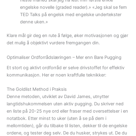
engelske novelle (graded reader).» «Jeg skal se fem
TED Talks på engelsk med engelske undertekster
denne uken.»
Klare mål gir deg en rute å følge, øker motivasjonen og gjør
det mulig å objektivt vurdere fremgangen din.
Optimaliser Ordforrådslæringen – Mer enn Bare Pugging
Et stort og aktivt ordforråd er selve drivstoffet for effektiv
kommunikasjon. Her er noen kraftfulle teknikker:
The Goldlist Method i Praksis
Denne metoden, utviklet av David James, utnytter
langtidshukommelsen uten aktiv pugging. Du skriver ned
en liste på 20-25 nye ord eller fraser med oversettelser i en
notatbok. Etter minst to uker (uten å se på dem i
mellomtiden), går du tilbake til listen, dekker til de engelske
ordene, og tester deg selv. De du husker, strykes ut. De du