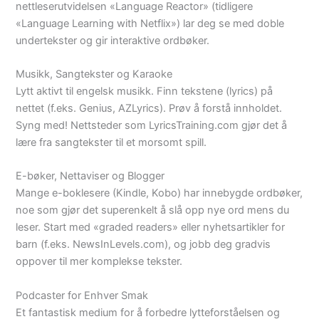
nettleserutvidelsen «Language Reactor» (tidligere
«Language Learning with Netflix») lar deg se med doble
undertekster og gir interaktive ordbøker.
Musikk, Sangtekster og Karaoke
Lytt aktivt til engelsk musikk. Finn tekstene (lyrics) på
nettet (f.eks. Genius, AZLyrics). Prøv å forstå innholdet.
Syng med! Nettsteder som LyricsTraining.com gjør det å
lære fra sangtekster til et morsomt spill.
E-bøker, Nettaviser og Blogger
Mange e-boklesere (Kindle, Kobo) har innebygde ordbøker,
noe som gjør det superenkelt å slå opp nye ord mens du
leser. Start med «graded readers» eller nyhetsartikler for
barn (f.eks. NewsInLevels.com), og jobb deg gradvis
oppover til mer komplekse tekster.
Podcaster for Enhver Smak
Et fantastisk medium for å forbedre lytteforståelsen og