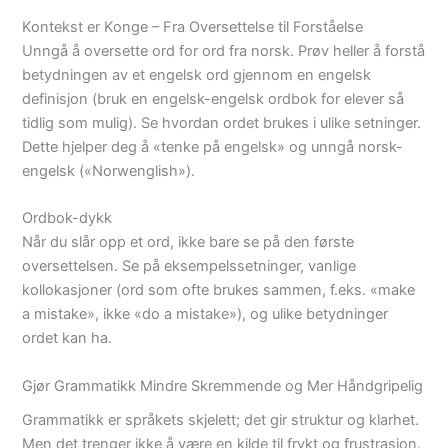
Kontekst er Konge – Fra Oversettelse til Forståelse
Unngå å oversette ord for ord fra norsk. Prøv heller å forstå
betydningen av et engelsk ord gjennom en engelsk
definisjon (bruk en engelsk-engelsk ordbok for elever så
tidlig som mulig). Se hvordan ordet brukes i ulike setninger.
Dette hjelper deg å «tenke på engelsk» og unngå norsk-
engelsk («Norwenglish»).
Ordbok-dykk
Når du slår opp et ord, ikke bare se på den første
oversettelsen. Se på eksempelssetninger, vanlige
kollokasjoner (ord som ofte brukes sammen, f.eks. «make
a mistake», ikke «do a mistake»), og ulike betydninger
ordet kan ha.
Gjør Grammatikk Mindre Skremmende og Mer Håndgripelig
Grammatikk er språkets skjelett; det gir struktur og klarhet.
Men det trenger ikke å være en kilde til frykt og frustrasjon.