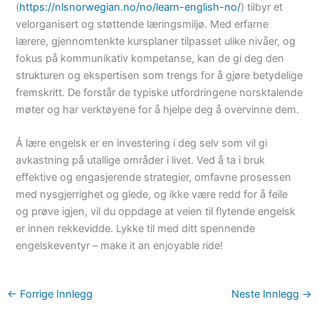
(
https://nlsnorwegian.no/no/learn-english-no/
) tilbyr et
velorganisert og støttende læringsmiljø. Med erfarne
lærere, gjennomtenkte kursplaner tilpasset ulike nivåer, og
fokus på kommunikativ kompetanse, kan de gi deg den
strukturen og ekspertisen som trengs for å gjøre betydelige
fremskritt. De forstår de typiske utfordringene norsktalende
møter og har verktøyene for å hjelpe deg å overvinne dem.
Å lære engelsk er en investering i deg selv som vil gi
avkastning på utallige områder i livet. Ved å ta i bruk
effektive og engasjerende strategier, omfavne prosessen
med nysgjerrighet og glede, og ikke være redd for å feile
og prøve igjen, vil du oppdage at veien til flytende engelsk
er innen rekkevidde. Lykke til med ditt spennende
engelskeventyr – make it an enjoyable ride!
←
Forrige Innlegg
Neste Innlegg
→