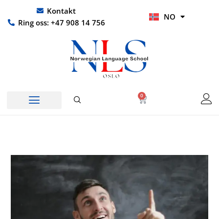
Hopp
UR
Kontakt
NO
rett
HI
Ring oss: +47 908 14 756
til
innholdet
0
Handlekurv