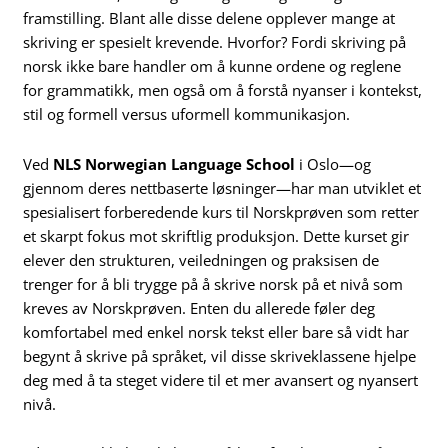
framstilling. Blant alle disse delene opplever mange at
skriving er spesielt krevende. Hvorfor? Fordi skriving på
norsk ikke bare handler om å kunne ordene og reglene
for grammatikk, men også om å forstå nyanser i kontekst,
stil og formell versus uformell kommunikasjon.
Ved
NLS Norwegian Language School
i Oslo—og
gjennom deres nettbaserte løsninger—har man utviklet et
spesialisert forberedende kurs til Norskprøven som retter
et skarpt fokus mot skriftlig produksjon. Dette kurset gir
elever den strukturen, veiledningen og praksisen de
trenger for å bli trygge på å skrive norsk på et nivå som
kreves av Norskprøven. Enten du allerede føler deg
komfortabel med enkel norsk tekst eller bare så vidt har
begynt å skrive på språket, vil disse skriveklassene hjelpe
deg med å ta steget videre til et mer avansert og nyansert
nivå.