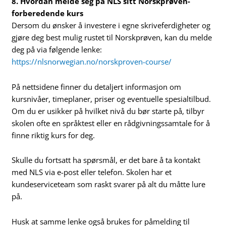
8. Hvordan melde seg på NLS sitt Norskprøven-
forberedende kurs
Dersom du ønsker å investere i egne skriveferdigheter og
gjøre deg best mulig rustet til Norskprøven, kan du melde
deg på via følgende lenke:
https://nlsnorwegian.no/norskproven-course/
På nettsidene finner du detaljert informasjon om
kursnivåer, timeplaner, priser og eventuelle spesialtilbud.
Om du er usikker på hvilket nivå du bør starte på, tilbyr
skolen ofte en språktest eller en rådgivningssamtale for å
finne riktig kurs for deg.
Skulle du fortsatt ha spørsmål, er det bare å ta kontakt
med NLS via e-post eller telefon. Skolen har et
kundeserviceteam som raskt svarer på alt du måtte lure
på.
Husk at samme lenke også brukes for påmelding til