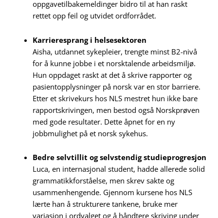
oppgavetilbakemeldinger bidro til at han raskt
rettet opp feil og utvidet ordforrådet.
Karrieresprang i helsesektoren
Aisha, utdannet sykepleier, trengte minst B2-nivå
for å kunne jobbe i et norsktalende arbeidsmiljø.
Hun oppdaget raskt at det å skrive rapporter og
pasientopplysninger på norsk var en stor barriere.
Etter et skrivekurs hos NLS mestret hun ikke bare
rapportskrivingen, men bestod også Norskprøven
med gode resultater. Dette åpnet for en ny
jobbmulighet på et norsk sykehus.
Bedre selvtillit og selvstendig studieprogresjon
Luca, en internasjonal student, hadde allerede solid
grammatikkforståelse, men skrev sakte og
usammenhengende. Gjennom kursene hos NLS
lærte han å strukturere tankene, bruke mer
variasjon i ordvalget og å håndtere skriving under