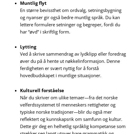
Muntlig flyt
En større bevissthet om ordvalg, setningsbygning
og nyanser gir også bedre muntlig språk. Du kan
lettere formulere setninger og begreper, fordi du
har “øvd” i skriftlig form.
Lytting
Ved å skrive sammendrag av lydklipp eller foredrag
øver du på å hente ut nøkkelinformasjon. Denne
ferdigheten er svært nyttig for å forstå
hovedbudskapet i muntlige situasjoner.
Kulturell forståelse
Når du skriver om ulike temaer—fra det norske
velferdssystemet til menneskers rettigheter og
typiske norske tradisjoner—blir du også mer
reflektert og kunnskapsrik om samfunn og kultur.
Dette gir deg en helhetlig språklig kompetanse som
strekker seg langt utover bare grammatikk og