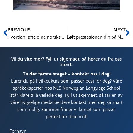
Prev
N
PREVIOUS
NEXT
Hvordan løfte dine norskskrivingsevner fra A2 til B1 og B2
Løft prestasjonen din på Norskprøven gjennom spesialisert skriveopplæring
Vil du vite mer? Fyll ut skjemaet, så hører du fra oss
snart.
Ta det første steget – kontakt oss i dag!
Lurer du på hvilket kurs som passer best for deg? Våre
språkeksperter hos NLS Norwegian Language School
står klare til å veilede deg. Fyll ut skjemaet, så tar en av
våre hyggelige medarbeidere kontakt med deg så snart
som mulig. Sammen finner vi kurset som passer
perfekt for dine mål!
Fornavn