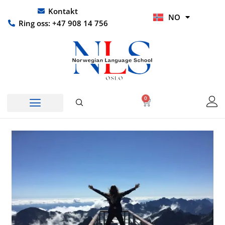
Hopp
UR
Kontakt
NO
rett
HI
Ring oss: +47 908 14 756
til
innholdet
0
Handlekurv