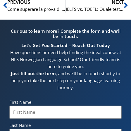
Precedente
S
PREVIOUS
NEXT
Come superare la prova di scrittura del Norskprøven B1 e B2: consigli, strategie e percorsi di successo
IELTS vs. TOEFL: Quale test è più adatto a te?
Curious to learn more? Complete the form and we’ll
be in touch.
Let’s Get You Started – Reach Out Today
Have questions or need help finding the ideal course at
NLS Norwegian Language School? Our friendly team is
here to guide you.
Just fill out the form
, and we’ll be in touch shortly to
help you take the next step on your language-learning
journey.
First Name
Last Name