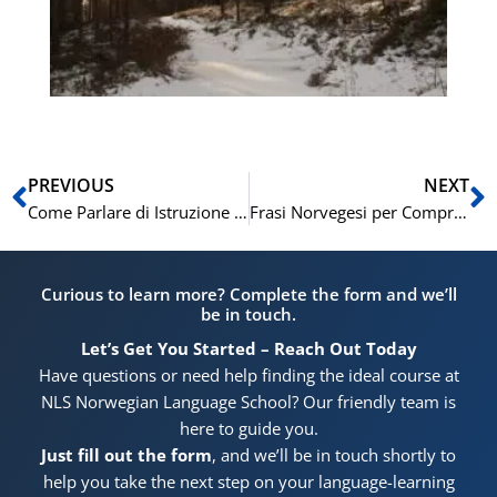
in
de
di
(A
Precedente
S
PREVIOUS
NEXT
Come Parlare di Istruzione e Qualifiche in Norvegese
Frasi Norvegesi per Comprendere i Servizi Pubblici
Curious to learn more? Complete the form and we’ll
be in touch.
Let’s Get You Started – Reach Out Today
Have questions or need help finding the ideal course at
NLS Norwegian Language School? Our friendly team is
here to guide you.
Just fill out the form
, and we’ll be in touch shortly to
help you take the next step on your language-learning