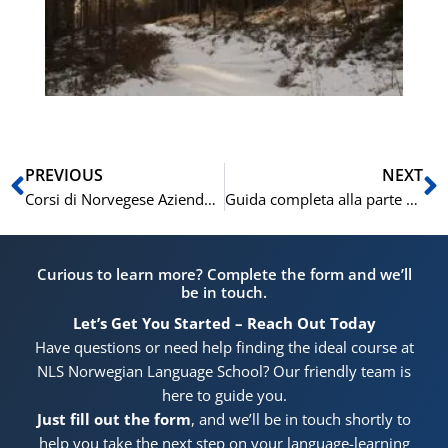
dei
in
de
di
(A
Precedente
S
PREVIOUS
NEXT
Corsi di Norvegese Aziendali: Come NLS Norwegian Language School Supporta la Crescita e l’Integrazione sul Lavoro
Guida completa alla parte scr
Curious to learn more? Complete the form and we’ll
be in touch.
Let’s Get You Started – Reach Out Today
Have questions or need help finding the ideal course at
NLS Norwegian Language School? Our friendly team is
here to guide you.
Just fill out the form
, and we’ll be in touch shortly to
help you take the next step on your language-learning