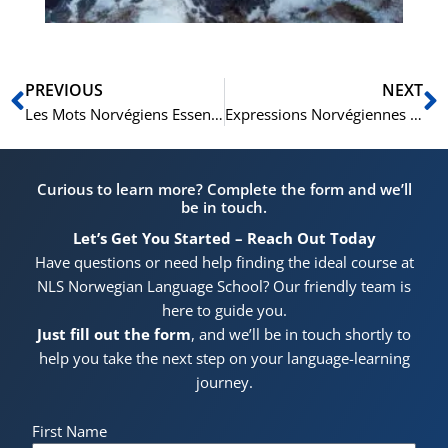
Précédent
S
PREVIOUS
NEXT
Les Mots Norvégiens Essentiels pour Réussir votre Entretien de Naturalisation
Expressions Norvégiennes pour Comprendre les Services Publics : Guide Complet
Curious to learn more? Complete the form and we’ll
be in touch.
Let’s Get You Started – Reach Out Today
Have questions or need help finding the ideal course at
NLS Norwegian Language School? Our friendly team is
here to guide you.
Just fill out the form
, and we’ll be in touch shortly to
help you take the next step on your language-learning
journey.
First Name