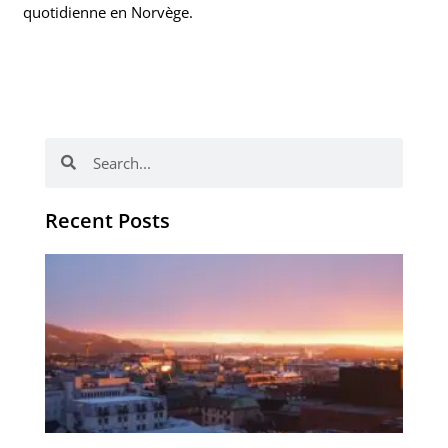
quotidienne en Norvège.
Rechercher
Rechercher
Recent Posts
Vo
obj
en
no
no
d’