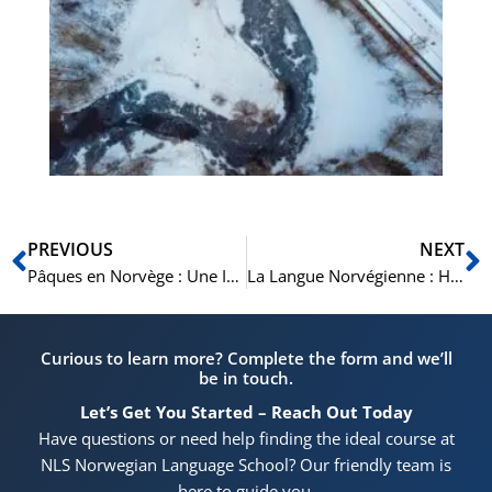
hé
Vo
his
d’
no
Précédent
S
PREVIOUS
NEXT
Pâques en Norvège : Une Immersion dans les Traditions, la Nature et le Folklore Norvégiens
La Langue Norvégienne : Histoire, Structure et Importance Contemporaine
Curious to learn more? Complete the form and we’ll
be in touch.
Let’s Get You Started – Reach Out Today
Have questions or need help finding the ideal course at
NLS Norwegian Language School? Our friendly team is
here to guide you.