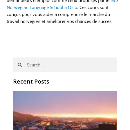
demandeurs d’emploi comme ceux proposés par le
NLS
Norwegian Language School à Oslo
. Ces cours sont
conçus pour vous aider à comprendre le marché du
travail norvégien et améliorer vos chances de succès.
Rechercher
Rechercher
Recent Posts
Vo
obj
en
no
no
d’