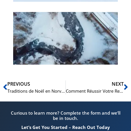
De
hé
Vo
his
d’
no
Précédent
S
PREVIOUS
NEXT
Traditions de Noël en Norvège : Un Voyage Culturel à Travers le Temps et la Célébration
Comment Réussir Votre Recherche d’Emploi en Norvège : Guide Complet pour les Étrangers
Curious to learn more? Complete the form and we’ll
be in touch.
Let’s Get You Started – Reach Out Today