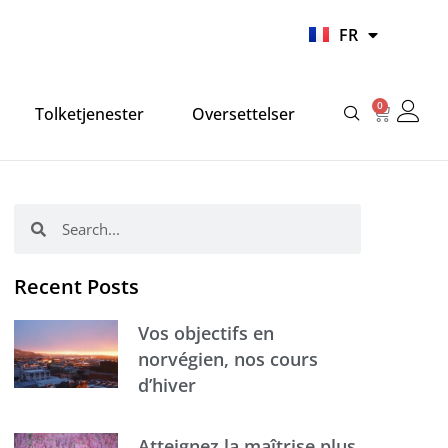
UR
FR
HI
0
Panier
Tolketjenester
Oversettelser
Rechercher
Rechercher
Recent Posts
Vos objectifs en
norvégien, nos cours
d’hiver
Atteignez la maîtrise plus