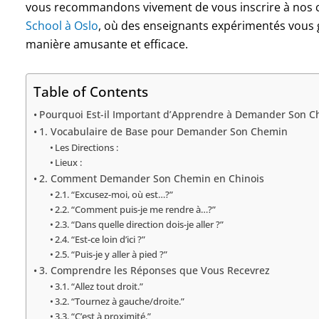
vous recommandons vivement de vous inscrire à nos co
School à Oslo
, où des enseignants expérimentés vous 
manière amusante et efficace.
Table of Contents
Pourquoi Est-il Important d’Apprendre à Demander Son C
1. Vocabulaire de Base pour Demander Son Chemin
Les Directions :
Lieux :
2. Comment Demander Son Chemin en Chinois
2.1. “Excusez-moi, où est…?”
2.2. “Comment puis-je me rendre à…?”
2.3. “Dans quelle direction dois-je aller ?”
2.4. “Est-ce loin d’ici ?”
2.5. “Puis-je y aller à pied ?”
3. Comprendre les Réponses que Vous Recevrez
3.1. “Allez tout droit.”
3.2. “Tournez à gauche/droite.”
3.3. “C’est à proximité.”