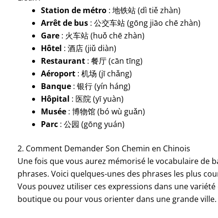
Station de métro
: 地铁站 (dì tiě zhàn)
Arrêt de bus
: 公交车站 (gōng jiāo chē zhàn)
Gare
: 火车站 (huǒ chē zhàn)
Hôtel
: 酒店 (jiǔ diàn)
Restaurant
: 餐厅 (cān tīng)
Aéroport
: 机场 (jī chǎng)
Banque
: 银行 (yín háng)
Hôpital
: 医院 (yī yuàn)
Musée
: 博物馆 (bó wù guǎn)
Parc
: 公园 (gōng yuán)
2. Comment Demander Son Chemin en Chinois
Une fois que vous aurez mémorisé le vocabulaire de ba
phrases. Voici quelques-unes des phrases les plus co
Vous pouvez utiliser ces expressions dans une variété 
boutique ou pour vous orienter dans une grande ville.