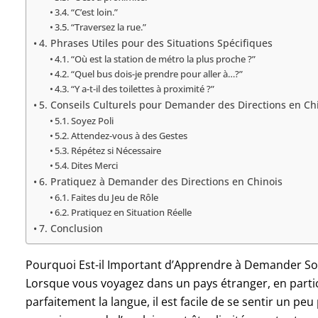
3.4. “C’est loin.”
3.5. “Traversez la rue.”
4. Phrases Utiles pour des Situations Spécifiques
4.1. “Où est la station de métro la plus proche ?”
4.2. “Quel bus dois-je prendre pour aller à…?”
4.3. “Y a-t-il des toilettes à proximité ?”
5. Conseils Culturels pour Demander des Directions en Ch
5.1. Soyez Poli
5.2. Attendez-vous à des Gestes
5.3. Répétez si Nécessaire
5.4. Dites Merci
6. Pratiquez à Demander des Directions en Chinois
6.1. Faites du Jeu de Rôle
6.2. Pratiquez en Situation Réelle
7. Conclusion
Pourquoi Est-il Important d’Apprendre à Demander S
Lorsque vous voyagez dans un pays étranger, en partic
parfaitement la langue, il est facile de se sentir un peu