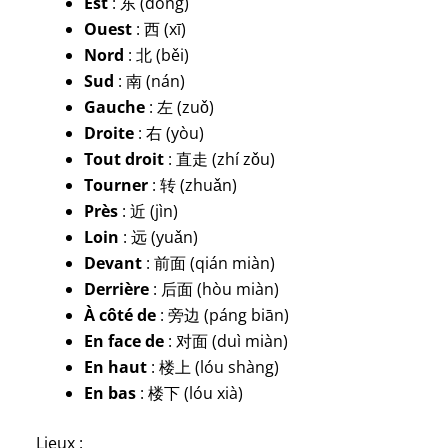
Est
: 东 (dōng)
Ouest
: 西 (xī)
Nord
: 北 (běi)
Sud
: 南 (nán)
Gauche
: 左 (zuǒ)
Droite
: 右 (yòu)
Tout droit
: 直走 (zhí zǒu)
Tourner
: 转 (zhuǎn)
Près
: 近 (jìn)
Loin
: 远 (yuǎn)
Devant
: 前面 (qián miàn)
Derrière
: 后面 (hòu miàn)
À côté de
: 旁边 (páng biān)
En face de
: 对面 (duì miàn)
En haut
: 楼上 (lóu shàng)
En bas
: 楼下 (lóu xià)
Lieux :