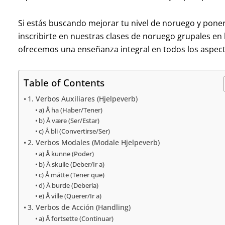
Si estás buscando mejorar tu nivel de noruego y poner 
inscribirte en nuestras clases de noruego grupales en 
ofrecemos una enseñanza integral en todos los aspect
Table of Contents
1. Verbos Auxiliares (Hjelpeverb)
a) Å ha (Haber/Tener)
b) Å være (Ser/Estar)
c) Å bli (Convertirse/Ser)
2. Verbos Modales (Modale Hjelpeverb)
a) Å kunne (Poder)
b) Å skulle (Deber/Ir a)
c) Å måtte (Tener que)
d) Å burde (Debería)
e) Å ville (Querer/Ir a)
3. Verbos de Acción (Handling)
a) Å fortsette (Continuar)