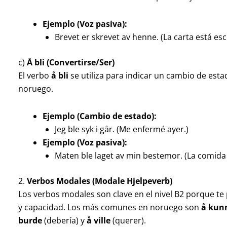
Ejemplo (Voz pasiva):
Brevet er skrevet av henne. (La carta está escr
c)
Å bli (Convertirse/Ser)
El verbo
å bli
se utiliza para indicar un cambio de esta
noruego.
Ejemplo (Cambio de estado):
Jeg ble syk i går. (Me enfermé ayer.)
Ejemplo (Voz pasiva):
Maten ble laget av min bestemor. (La comida
2.
Verbos Modales (Modale Hjelpeverb)
Los verbos modales son clave en el nivel B2 porque te
y capacidad. Los más comunes en noruego son
å kun
burde
(debería) y
å ville
(querer).