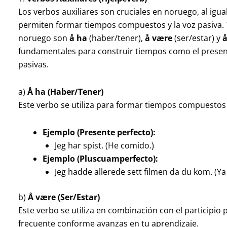
Los verbos auxiliares son cruciales en noruego, al ig
permiten formar tiempos compuestos y la voz pasiva. 
noruego son
å ha
(haber/tener),
å være
(ser/estar) y
å
fundamentales para construir tiempos como el present
pasivas.
a)
Å ha (Haber/Tener)
Este verbo se utiliza para formar tiempos compuestos
Ejemplo (Presente perfecto):
Jeg har spist. (He comido.)
Ejemplo (Pluscuamperfecto):
Jeg hadde allerede sett filmen da du kom. (Ya 
b)
Å være (Ser/Estar)
Este verbo se utiliza en combinación con el participio
frecuente conforme avanzas en tu aprendizaje.