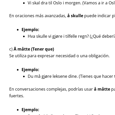
Vi skal dra til Oslo i morgen. (Vamos a ir a O
En oraciones más avanzadas,
å skulle
puede indicar pl
Ejemplo:
Hva skulle vi gjøre i tilfelle regn? (¿Qué debe
c)
Å måtte (Tener que)
Se utiliza para expresar necesidad o una obligación.
Ejemplo:
Du må gjøre leksene dine. (Tienes que hacer 
En conversaciones complejas, podrías usar
å måtte
pa
fuertes.
Ejemplo: