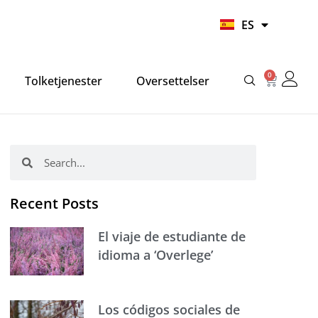
UR
ES
HI
0
Carrito
Tolketjenester
Oversettelser
Buscar
Buscar
Recent Posts
El viaje de estudiante de
idioma a ‘Overlege’
Los códigos sociales de