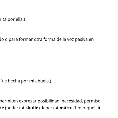
ita por ella.)
do o para formar otra forma de la voz pasiva en
 fue hecha por mi abuela.)
 permiten expresar posibilidad, necesidad, permiso
ne
(poder),
å skulle
(deber),
å måtte
(tener que),
å