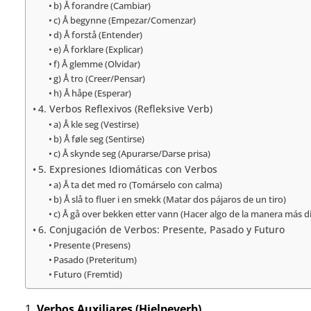
b) Å forandre (Cambiar)
c) Å begynne (Empezar/Comenzar)
d) Å forstå (Entender)
e) Å forklare (Explicar)
f) Å glemme (Olvidar)
g) Å tro (Creer/Pensar)
h) Å håpe (Esperar)
4. Verbos Reflexivos (Refleksive Verb)
a) Å kle seg (Vestirse)
b) Å føle seg (Sentirse)
c) Å skynde seg (Apurarse/Darse prisa)
5. Expresiones Idiomáticas con Verbos
a) Å ta det med ro (Tomárselo con calma)
b) Å slå to fluer i en smekk (Matar dos pájaros de un tiro)
c) Å gå over bekken etter vann (Hacer algo de la manera más dif
6. Conjugación de Verbos: Presente, Pasado y Futuro
Presente (Presens)
Pasado (Preteritum)
Futuro (Fremtid)
1.
Verbos Auxiliares (Hjelpeverb)