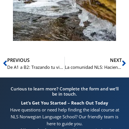
de
a
‘O
Ant
S
PREVIOUS
NEXT
De A1 a B2: Trazando tu viaje por el idioma noruego en NLS este invierno
La comunidad NLS: Haciendo amigos y hablando noruego este invierno en Oslo
Curious to learn more? Complete the form and we’ll
be in touch.
Let’s Get You Started – Reach Out Today
Have questions or need help finding the ideal course at
NLS Norwegian Language School? Our friendly team is
here to guide you.