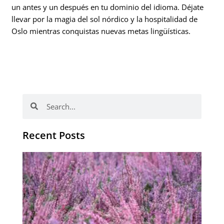
un antes y un después en tu dominio del idioma. Déjate
llevar por la magia del sol nórdico y la hospitalidad de
Oslo mientras conquistas nuevas metas lingüísticas.
Buscar
Buscar
Recent Posts
El 
es
de
a
‘O