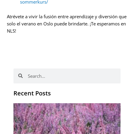
sommerkurs/
Atrévete a vivir la fusión entre aprendizaje y diversión que
solo el verano en Oslo puede brindarte. ¡Te esperamos en
NLS!
Buscar
Buscar
Recent Posts
El 
es
de
a