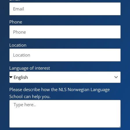
Phone
Location
Language of interest
Please describe how the NLS Norwegian Language
School can help you.