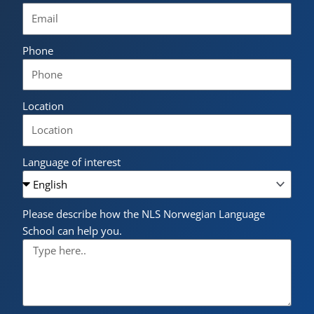
Phone
Location
Language of interest
Please describe how the NLS Norwegian Language
School can help you.