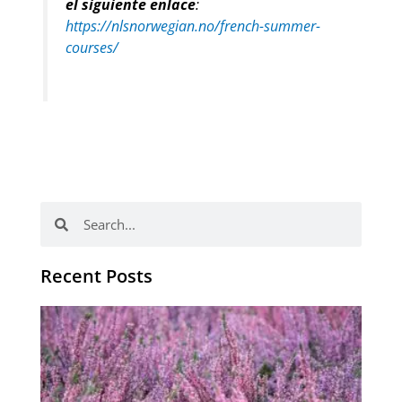
el siguiente enlace
:
https://nlsnorwegian.no/french-summer-
courses/
Buscar
Buscar
Recent Posts
El 
es
de
a