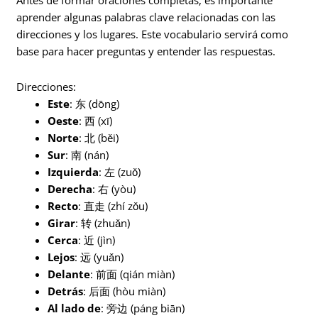
Antes de formar oraciones completas, es importante
aprender algunas palabras clave relacionadas con las
direcciones y los lugares. Este vocabulario servirá como
base para hacer preguntas y entender las respuestas.
Direcciones:
Este
: 东 (dōng)
Oeste
: 西 (xī)
Norte
: 北 (běi)
Sur
: 南 (nán)
Izquierda
: 左 (zuǒ)
Derecha
: 右 (yòu)
Recto
: 直走 (zhí zǒu)
Girar
: 转 (zhuǎn)
Cerca
: 近 (jìn)
Lejos
: 远 (yuǎn)
Delante
: 前面 (qián miàn)
Detrás
: 后面 (hòu miàn)
Al lado de
: 旁边 (páng biān)