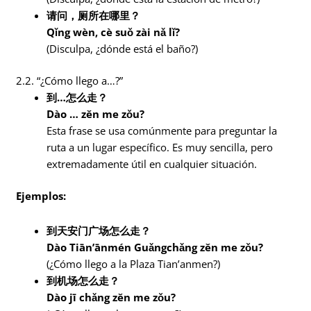
请问，厕所在哪里？
Qǐng wèn, cè suǒ zài nǎ lǐ?
(Disculpa, ¿dónde está el baño?)
2.2. “¿Cómo llego a…?”
到…怎么走？
Dào … zěn me zǒu?
Esta frase se usa comúnmente para preguntar la
ruta a un lugar específico. Es muy sencilla, pero
extremadamente útil en cualquier situación.
Ejemplos:
到天安门广场怎么走？
Dào Tiān’ānmén Guǎngchǎng zěn me zǒu?
(¿Cómo llego a la Plaza Tian’anmen?)
到机场怎么走？
Dào jī chǎng zěn me zǒu?