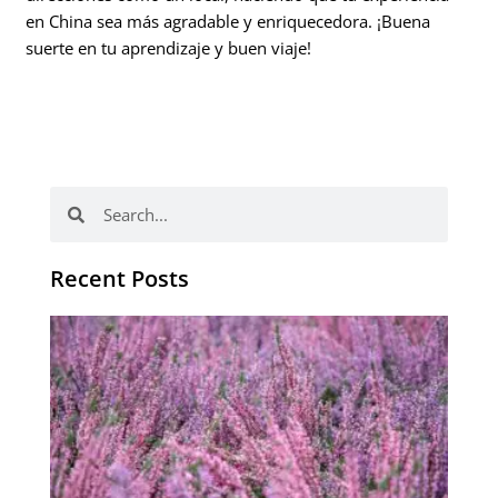
en China sea más agradable y enriquecedora. ¡Buena
suerte en tu aprendizaje y buen viaje!
Buscar
Buscar
Recent Posts
El 
es
de
a
‘O