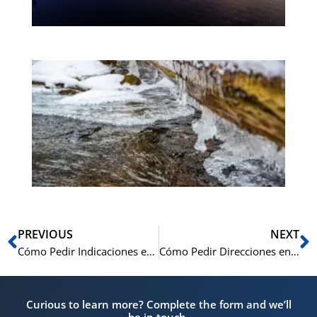
de
cu
El 
es
de
a
‘O
Ant
S
PREVIOUS
NEXT
Cómo Pedir Indicaciones en Cantonés
Cómo Pedir Direcciones en Francés: Una Guía Completa
Curious to learn more? Complete the form and we’ll
be in touch.