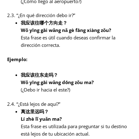
(¿Cómo llego al aeropuerto?)
2.3. “¿En qué dirección debo ir?”
我应该往哪个方向走？
Wǒ yīng gāi wǎng nǎ gè fāng xiàng zǒu?
Esta frase es útil cuando deseas confirmar la
dirección correcta.
Ejemplo:
我应该往东走吗？
Wǒ yīng gāi wǎng dōng zǒu ma?
(¿Debo ir hacia el este?)
2.4. “¿Está lejos de aquí?”
离这里远吗？
Lí zhè lǐ yuǎn ma?
Esta frase es utilizada para preguntar si tu destino
está lejos de tu ubicación actual.