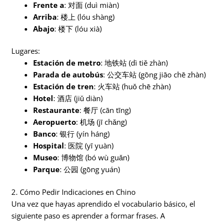
Frente a
: 对面 (duì miàn)
Arriba
: 楼上 (lóu shàng)
Abajo
: 楼下 (lóu xià)
Lugares:
Estación de metro
: 地铁站 (dì tiě zhàn)
Parada de autobús
: 公交车站 (gōng jiāo chē zhàn)
Estación de tren
: 火车站 (huǒ chē zhàn)
Hotel
: 酒店 (jiǔ diàn)
Restaurante
: 餐厅 (cān tīng)
Aeropuerto
: 机场 (jī chǎng)
Banco
: 银行 (yín háng)
Hospital
: 医院 (yī yuàn)
Museo
: 博物馆 (bó wù guǎn)
Parque
: 公园 (gōng yuán)
2. Cómo Pedir Indicaciones en Chino
Una vez que hayas aprendido el vocabulario básico, el
siguiente paso es aprender a formar frases. A