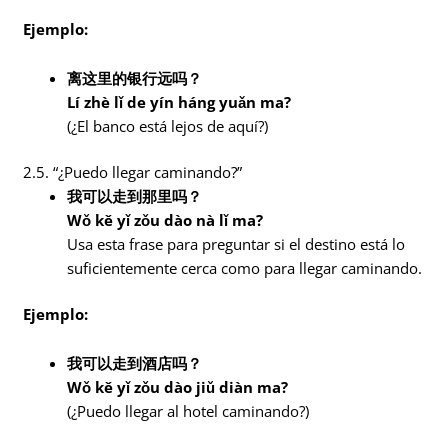
Ejemplo:
离这里的银行远吗？
Lí zhè lǐ de yín háng yuǎn ma?
(¿El banco está lejos de aquí?)
2.5. “¿Puedo llegar caminando?”
我可以走到那里吗？
Wǒ kě yǐ zǒu dào nà lǐ ma?
Usa esta frase para preguntar si el destino está lo
suficientemente cerca como para llegar caminando.
Ejemplo:
我可以走到酒店吗？
Wǒ kě yǐ zǒu dào jiǔ diàn ma?
(¿Puedo llegar al hotel caminando?)