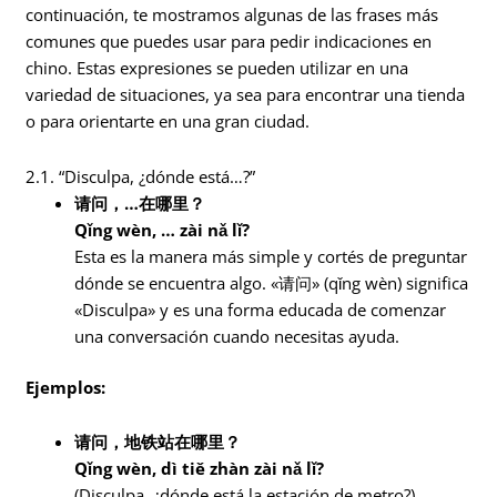
continuación, te mostramos algunas de las frases más
comunes que puedes usar para pedir indicaciones en
chino. Estas expresiones se pueden utilizar en una
variedad de situaciones, ya sea para encontrar una tienda
o para orientarte en una gran ciudad.
2.1. “Disculpa, ¿dónde está…?”
请问，…在哪里？
Qǐng wèn, … zài nǎ lǐ?
Esta es la manera más simple y cortés de preguntar
dónde se encuentra algo. «请问» (qǐng wèn) significa
«Disculpa» y es una forma educada de comenzar
una conversación cuando necesitas ayuda.
Ejemplos:
请问，地铁站在哪里？
Qǐng wèn, dì tiě zhàn zài nǎ lǐ?
(Disculpa, ¿dónde está la estación de metro?)