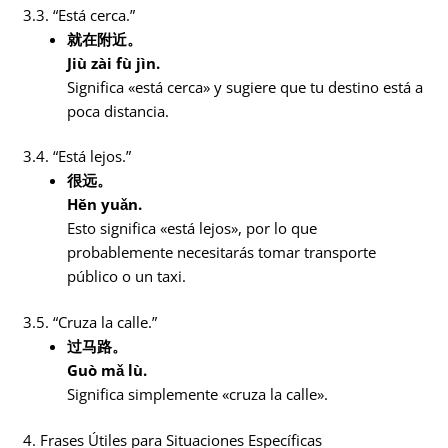
3.3. “Está cerca.”
就在附近。
Jiù zài fù jìn.
Significa «está cerca» y sugiere que tu destino está a
poca distancia.
3.4. “Está lejos.”
很远。
Hěn yuǎn.
Esto significa «está lejos», por lo que
probablemente necesitarás tomar transporte
público o un taxi.
3.5. “Cruza la calle.”
过马路。
Guò mǎ lù.
Significa simplemente «cruza la calle».
4. Frases Útiles para Situaciones Específicas