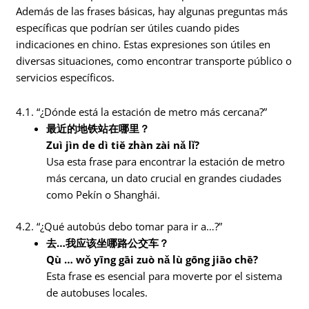
Además de las frases básicas, hay algunas preguntas más
específicas que podrían ser útiles cuando pides
indicaciones en chino. Estas expresiones son útiles en
diversas situaciones, como encontrar transporte público o
servicios específicos.
4.1. “¿Dónde está la estación de metro más cercana?”
最近的地铁站在哪里？
Zuì jìn de dì tiě zhàn zài nǎ lǐ?
Usa esta frase para encontrar la estación de metro
más cercana, un dato crucial en grandes ciudades
como Pekín o Shanghái.
4.2. “¿Qué autobús debo tomar para ir a…?”
去…我应该坐哪路公交车？
Qù … wǒ yīng gāi zuò nǎ lù gōng jiāo chē?
Esta frase es esencial para moverte por el sistema
de autobuses locales.