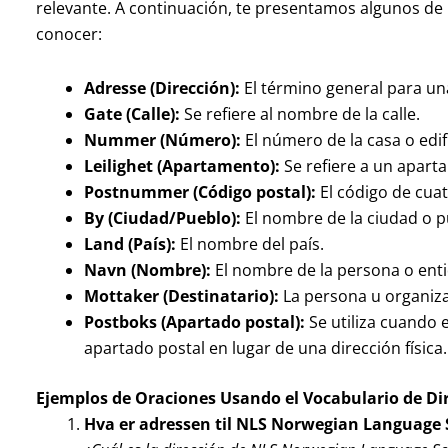
relevante. A continuación, te presentamos algunos de
conocer:
Adresse (Dirección):
El término general para un
Gate (Calle):
Se refiere al nombre de la calle.
Nummer (Número):
El número de la casa o edifi
Leilighet (Apartamento):
Se refiere a un apart
Postnummer (Código postal):
El código de cuatr
By (Ciudad/Pueblo):
El nombre de la ciudad o p
Land (País):
El nombre del país.
Navn (Nombre):
El nombre de la persona o enti
Mottaker (Destinatario):
La persona u organizac
Postboks (Apartado postal):
Se utiliza cuando e
apartado postal en lugar de una dirección física.
Ejemplos de Oraciones Usando el Vocabulario de Di
Hva er adressen til NLS Norwegian Language 