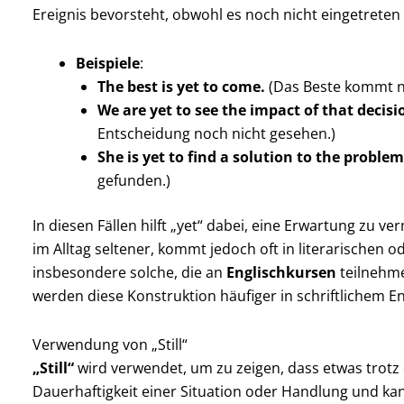
Ereignis bevorsteht, obwohl es noch nicht eingetreten i
Beispiele
:
The best is yet to come.
(Das Beste kommt n
We are yet to see the impact of that decisi
Entscheidung noch nicht gesehen.)
She is yet to find a solution to the problem
gefunden.)
In diesen Fällen hilft „yet“ dabei, eine Erwartung zu v
im Alltag seltener, kommt jedoch oft in literarischen 
insbesondere solche, die an
Englischkursen
teilnehm
werden diese Konstruktion häufiger in schriftlichem En
Verwendung von „Still“
„Still“
wird verwendet, um zu zeigen, dass etwas trotz d
Dauerhaftigkeit einer Situation oder Handlung und kan