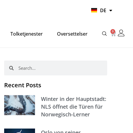
UR
DE
HI
0
Warenko
Tolketjenester
Oversettelser
Suche
Suche
Recent Posts
Winter in der Hauptstadt:
NLS öffnet die Türen für
Norwegisch-Lerner
Oslo von seiner