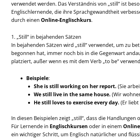
verwendet werden. Das Verständnis von „still“ ist beso
Englischlernende, die ihre Sprachgewandtheit verbess
durch einen
Online-Englischkurs
.
1. „Still“ in bejahenden Sätzen
In bejahenden Sätzen wird „still“ verwendet, um zu be
begonnen hat, immer noch bis in die Gegenwart anda
platziert, außer wenn es mit dem Verb „to be“ verwend
Beispiele
:
She is still working on her report.
(Sie arbe
We still live in the same house.
(Wir wohnen
He still loves to exercise every day.
(Er lieb
In diesen Beispielen zeigt „still“, dass die Handlungen
Für Lernende in
Englischkursen
oder in einem
Online
ein wichtiger Schritt, um Englisch natürlicher und flüs