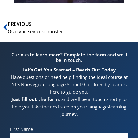
Zurück
PREVIOUS
Oslo von seiner schönsten Seite: Sprache lernen bei NLS
Curious to learn more? Complete the form and we’ll
be in touch.
Let’s Get You Started – Reach Out Today
Have questions or need help finding the ideal course at
NLS Norwegian Language School? Our friendly team is
here to guide you.
Just fill out the form
, and we’ll be in touch shortly to
help you take the next step on your language-learning
journey.
First Name