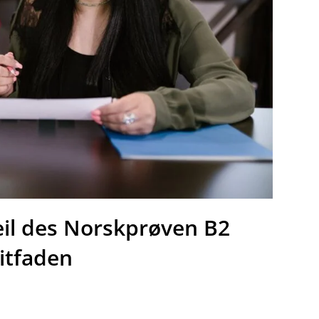
eil des Norskprøven B2
itfaden