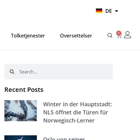
UR
DE
HI
0
Warenko
Tolketjenester
Oversettelser
Suche
Suche
Recent Posts
Winter in der Hauptstadt:
NLS öffnet die Türen für
Norwegisch-Lerner
Oslo von seiner