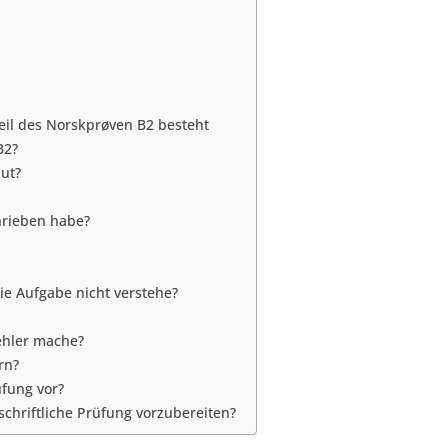
Teil des Norskprøven B2 besteht
B2?
aut?
chrieben habe?
die Aufgabe nicht verstehe?
ehler mache?
rn?
üfung vor?
schriftliche Prüfung vorzubereiten?