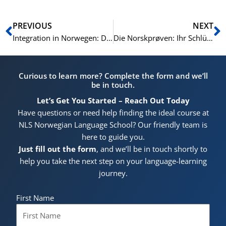
Zurück
N
PREVIOUS
NEXT
Integration in Norwegen: Die zentrale Rolle der bestandenen Norskprøven.
Die Norskprøven: Ihr Schlüssel zur norwegischen Gesellschaft und Arbeitswelt.
Curious to learn more? Complete the form and we’ll
be in touch.
Let’s Get You Started – Reach Out Today
Have questions or need help finding the ideal course at
NLS Norwegian Language School? Our friendly team is
here to guide you.
Just fill out the form
, and we’ll be in touch shortly to
help you take the next step on your language-learning
journey.
First Name