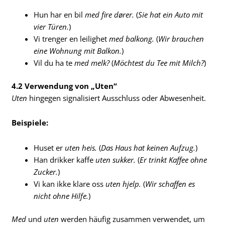
Hun har en bil
med fire dører.
(
Sie hat ein Auto mit
vier Türen.
)
Vi trenger en leilighet
med balkong.
(
Wir brauchen
eine Wohnung mit Balkon.
)
Vil du ha te
med melk?
(
Möchtest du Tee mit Milch?
)
4.2 Verwendung von „Uten“
Uten
hingegen signalisiert Ausschluss oder Abwesenheit.
Beispiele:
Huset er
uten heis.
(
Das Haus hat keinen Aufzug.
)
Han drikker kaffe
uten sukker.
(
Er trinkt Kaffee ohne
Zucker.
)
Vi kan ikke klare oss
uten hjelp.
(
Wir schaffen es
nicht ohne Hilfe.
)
Med
und
uten
werden häufig zusammen verwendet, um