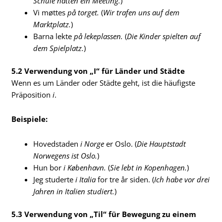
Schule hatten ein Meeting.
)
Vi møttes
på torget.
(
Wir trafen uns auf dem
Marktplatz.
)
Barna lekte
på lekeplassen.
(
Die Kinder spielten auf
dem Spielplatz.
)
5.2 Verwendung von „I“ für Länder und Städte
Wenn es um Länder oder Städte geht, ist die häufigste
Präposition
i
.
Beispiele:
Hovedstaden
i Norge
er Oslo. (
Die Hauptstadt
Norwegens ist Oslo.
)
Hun bor
i København.
(
Sie lebt in Kopenhagen.
)
Jeg studerte
i Italia
for tre år siden. (
Ich habe vor drei
Jahren in Italien studiert.
)
5.3 Verwendung von „Til“ für Bewegung zu einem