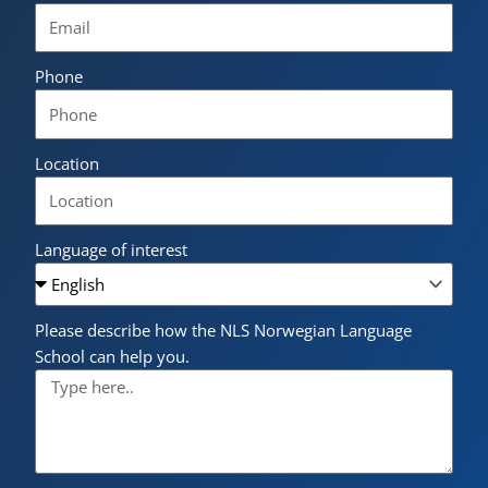
Phone
Location
Language of interest
Please describe how the NLS Norwegian Language
School can help you.