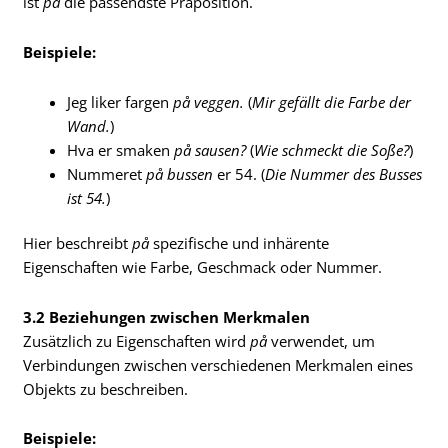
ist
på
die passendste Präposition.
Beispiele:
Jeg liker fargen
på veggen.
(
Mir gefällt die Farbe der
Wand.
)
Hva er smaken
på sausen?
(
Wie schmeckt die Soße?
)
Nummeret
på bussen
er 54. (
Die Nummer des Busses
ist 54.
)
Hier beschreibt
på
spezifische und inhärente
Eigenschaften wie Farbe, Geschmack oder Nummer.
3.2 Beziehungen zwischen Merkmalen
Zusätzlich zu Eigenschaften wird
på
verwendet, um
Verbindungen zwischen verschiedenen Merkmalen eines
Objekts zu beschreiben.
Beispiele: