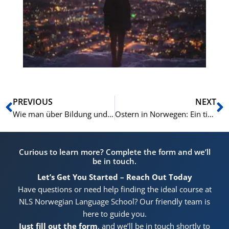
le
wä
dr
sc
(N
Zurück
N
PREVIOUS
NEXT
Wie man über Bildung und Qualifikationen auf Norwegisch spricht
Ostern in Norwegen: Ein tiefer Einblick in norwegische Traditionen, Natur und Folklore
Curious to learn more? Complete the form and we’ll
be in touch.
Let’s Get You Started – Reach Out Today
Have questions or need help finding the ideal course at
NLS Norwegian Language School? Our friendly team is
here to guide you.
Just fill out the form
, and we’ll be in touch shortly to