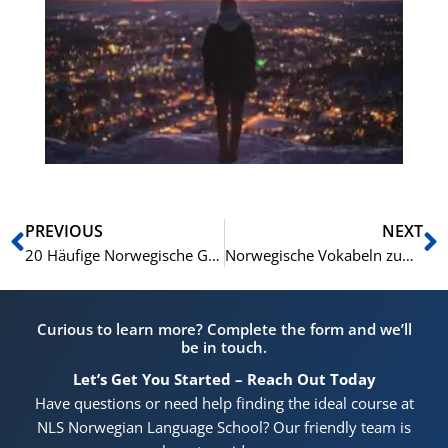
No
le
wä
dr
sc
(N
Zurück
N
PREVIOUS
NEXT
20 Häufige Norwegische Gegensatzpaare mit Beispielen
Norwegische Vokabeln zum Thema Umweltbewusstsein: Den grünen Lebensstil ausdrücken
Curious to learn more? Complete the form and we’ll
be in touch.
Let’s Get You Started – Reach Out Today
Have questions or need help finding the ideal course at
NLS Norwegian Language School? Our friendly team is