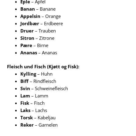
Eple
– Apfel
Banan
– Banane
Appelsin
– Orange
Jordbær
– Erdbeere
Druer
– Trauben
Sitron
– Zitrone
Pære
– Birne
Ananas
– Ananas
Fleisch und Fisch (Kjøtt og Fisk):
Kylling
– Huhn
Biff
– Rindfleisch
Svin
– Schweinefleisch
Lam
– Lamm
Fisk
– Fisch
Laks
– Lachs
Torsk
– Kabeljau
Reker
– Garnelen