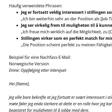
Häufig verwendete Phrasen:
Jeg er fortsatt veldig interessert i stillingen so
„Ich bin weiterhin sehr an der Position als [Job Tit
Jeg ser virkelig frem til muligheten til å kun
„Ich freue mich wirklich auf die Möglichkeit, z
Stillingen virker som en perfekt match for min
„Die Position scheint perfekt zu meinen Fähigke
Beispiel für eine Nachfass-E-Mail:
Norwegische Version
Emne: Oppfølging etter intervjuet
Hei [Name],
Jeg ville bare bekrefte at jeg fortsatt er svært interessert i
møte føler jeg enda sterkere at dette er en rolle hvor jeg k
begeistret for muligheten til å jobbe med dere.