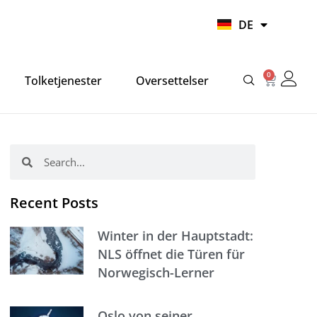
UR
DE
HI
0
Warenko
Tolketjenester
Oversettelser
Suche
Suche
Recent Posts
Winter in der Hauptstadt:
NLS öffnet die Türen für
Norwegisch-Lerner
Oslo von seiner