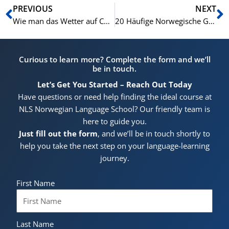
Zurück
N
PREVIOUS
NEXT
Wie man das Wetter auf Chinesisch beschreibt
20 Häufige Norwegische Gegensatzpaare mit Beispielen
Curious to learn more? Complete the form and we’ll
be in touch.
Let’s Get You Started – Reach Out Today
Have questions or need help finding the ideal course at
NLS Norwegian Language School? Our friendly team is
here to guide you.
Just fill out the form
, and we’ll be in touch shortly to
help you take the next step on your language-learning
journey.
First Name
Last Name