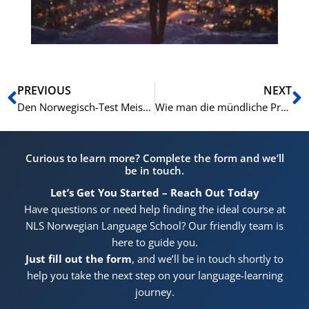
sc
(N
Zurück
N
PREVIOUS
NEXT
Den Norwegisch-Test Meistern: Ein Umfassender Leitfaden zu den Vier Prüfungsteilen
Wie man die mündliche Prüfung des Norskprøven auf dem B2-Niveau besteht: Umfassender Leitfaden
Curious to learn more? Complete the form and we’ll
be in touch.
Let’s Get You Started – Reach Out Today
Have questions or need help finding the ideal course at
NLS Norwegian Language School? Our friendly team is
here to guide you.
Just fill out the form
, and we’ll be in touch shortly to
help you take the next step on your language-learning
journey.