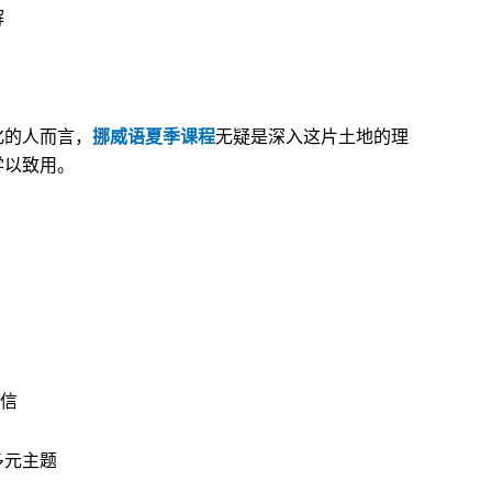
解
化的人而言，
挪威语夏季课程
无疑是深入这片土地的理
学以致用。
自信
多元主题