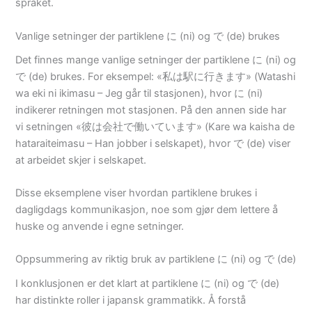
språket.
Vanlige setninger der partiklene に (ni) og で (de) brukes
Det finnes mange vanlige setninger der partiklene に (ni) og
で (de) brukes. For eksempel: «私は駅に行きます» (Watashi
wa eki ni ikimasu – Jeg går til stasjonen), hvor に (ni)
indikerer retningen mot stasjonen. På den annen side har
vi setningen «彼は会社で働いています» (Kare wa kaisha de
hataraiteimasu – Han jobber i selskapet), hvor で (de) viser
at arbeidet skjer i selskapet.
Disse eksemplene viser hvordan partiklene brukes i
dagligdags kommunikasjon, noe som gjør dem lettere å
huske og anvende i egne setninger.
Oppsummering av riktig bruk av partiklene に (ni) og で (de)
I konklusjonen er det klart at partiklene に (ni) og で (de)
har distinkte roller i japansk grammatikk. Å forstå