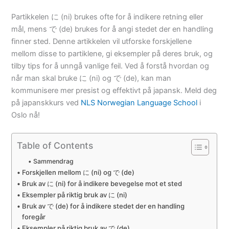
Partikkelen に (ni) brukes ofte for å indikere retning eller
mål, mens で (de) brukes for å angi stedet der en handling
finner sted. Denne artikkelen vil utforske forskjellene
mellom disse to partiklene, gi eksempler på deres bruk, og
tilby tips for å unngå vanlige feil. Ved å forstå hvordan og
når man skal bruke に (ni) og で (de), kan man
kommunisere mer presist og effektivt på japansk. Meld deg
på japanskkurs ved
NLS Norwegian Language School
i
Oslo nå!
Table of Contents
Sammendrag
Forskjellen mellom に (ni) og で (de)
Bruk av に (ni) for å indikere bevegelse mot et sted
Eksempler på riktig bruk av に (ni)
Bruk av で (de) for å indikere stedet der en handling
foregår
Eksempler på riktig bruk av で (de)