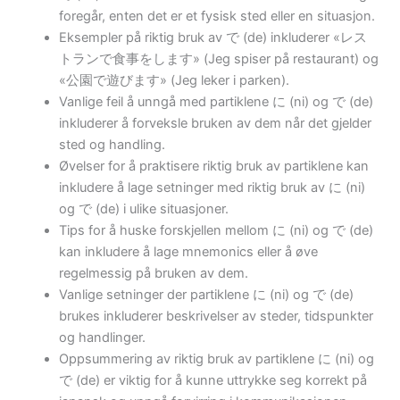
foregår, enten det er et fysisk sted eller en situasjon.
Eksempler på riktig bruk av で (de) inkluderer «レス
トランで食事をします» (Jeg spiser på restaurant) og
«公園で遊びます» (Jeg leker i parken).
Vanlige feil å unngå med partiklene に (ni) og で (de)
inkluderer å forveksle bruken av dem når det gjelder
sted og handling.
Øvelser for å praktisere riktig bruk av partiklene kan
inkludere å lage setninger med riktig bruk av に (ni)
og で (de) i ulike situasjoner.
Tips for å huske forskjellen mellom に (ni) og で (de)
kan inkludere å lage mnemonics eller å øve
regelmessig på bruken av dem.
Vanlige setninger der partiklene に (ni) og で (de)
brukes inkluderer beskrivelser av steder, tidspunkter
og handlinger.
Oppsummering av riktig bruk av partiklene に (ni) og
で (de) er viktig for å kunne uttrykke seg korrekt på