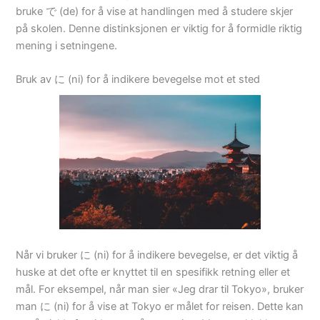
bruke で (de) for å vise at handlingen med å studere skjer
på skolen. Denne distinksjonen er viktig for å formidle riktig
mening i setningene.
Bruk av に (ni) for å indikere bevegelse mot et sted
Når vi bruker に (ni) for å indikere bevegelse, er det viktig å
huske at det ofte er knyttet til en spesifikk retning eller et
mål. For eksempel, når man sier «Jeg drar til Tokyo», bruker
man に (ni) for å vise at Tokyo er målet for reisen. Dette kan