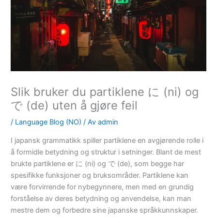
Slik bruker du partiklene に (ni) og
で (de) uten å gjøre feil
/
Language Blog (NO)
/ Av
admin
I japansk grammatikk spiller partiklene en avgjørende rolle i
å formidle betydning og struktur i setninger. Blant de mest
brukte partiklene er に (ni) og で (de), som begge har
spesifikke funksjoner og bruksområder. Partiklene kan
være forvirrende for nybegynnere, men med en grundig
forståelse av deres betydning og anvendelse, kan man
mestre dem og forbedre sine japanske språkkunnskaper.