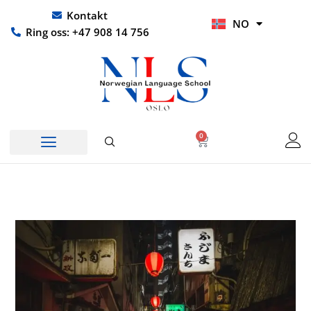
Hopp
UR
Kontakt
NO
rett
HI
Ring oss: +47 908 14 756
til
innholdet
0
Handlekurv