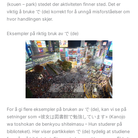
(kouen – park) stedet der aktiviteten finner sted. Det er
viktig å bruke で (de) korrekt for å unngå misforståelser om
hvor handlingen skjer.
Eksempler på riktig bruk av で (de)
For å gi flere eksempler på bruken av で (de), kan vi se på
setninger som «彼女は図書館で勉強しています» (Kanojo
wa toshokan de benkyou shiteimasu – Hun studerer på
biblioteket). Her viser partikkelen で (de) tydelig at studiene