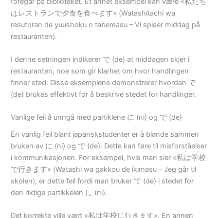
foregår på biblioteket. Et annet eksempel kan være «私たち
はレストランで夕食を食べます» (Watashitachi wa
resutoran de yuushoku o tabemasu – Vi spiser middag på
restauranten).
I denne setningen indikerer で (de) at middagen skjer i
restauranten, noe som gir klarhet om hvor handlingen
finner sted. Disse eksemplene demonstrerer hvordan で
(de) brukes effektivt for å beskrive stedet for handlinger.
Vanlige feil å unngå med partiklene に (ni) og で (de)
En vanlig feil blant japanskstudenter er å blande sammen
bruken av に (ni) og で (de). Dette kan føre til misforståelser
i kommunikasjonen. For eksempel, hvis man sier «私は学校
で行きます» (Watashi wa gakkou de ikimasu – Jeg går til
skolen), er dette feil fordi man bruker で (de) i stedet for
den riktige partikkelen に (ni).
Det korrekte ville vært «私は学校に行きます». En annen