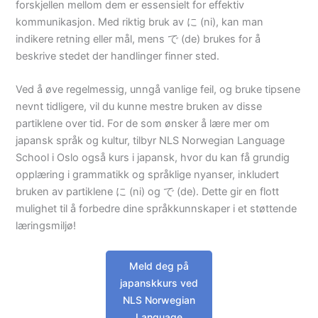
forskjellen mellom dem er essensielt for effektiv
kommunikasjon. Med riktig bruk av に (ni), kan man
indikere retning eller mål, mens で (de) brukes for å
beskrive stedet der handlinger finner sted.
Ved å øve regelmessig, unngå vanlige feil, og bruke tipsene
nevnt tidligere, vil du kunne mestre bruken av disse
partiklene over tid. For de som ønsker å lære mer om
japansk språk og kultur, tilbyr NLS Norwegian Language
School i Oslo også kurs i japansk, hvor du kan få grundig
opplæring i grammatikk og språklige nyanser, inkludert
bruken av partiklene に (ni) og で (de). Dette gir en flott
mulighet til å forbedre dine språkkunnskaper i et støttende
læringsmiljø!
Meld deg på
japanskkurs ved
NLS Norwegian
Language