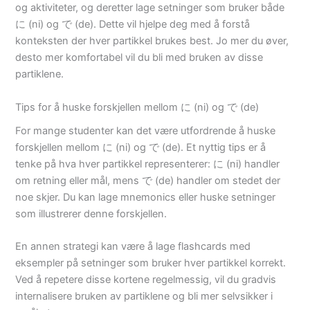
og aktiviteter, og deretter lage setninger som bruker både
に (ni) og で (de). Dette vil hjelpe deg med å forstå
konteksten der hver partikkel brukes best. Jo mer du øver,
desto mer komfortabel vil du bli med bruken av disse
partiklene.
Tips for å huske forskjellen mellom に (ni) og で (de)
For mange studenter kan det være utfordrende å huske
forskjellen mellom に (ni) og で (de). Et nyttig tips er å
tenke på hva hver partikkel representerer: に (ni) handler
om retning eller mål, mens で (de) handler om stedet der
noe skjer. Du kan lage mnemonics eller huske setninger
som illustrerer denne forskjellen.
En annen strategi kan være å lage flashcards med
eksempler på setninger som bruker hver partikkel korrekt.
Ved å repetere disse kortene regelmessig, vil du gradvis
internalisere bruken av partiklene og bli mer selvsikker i