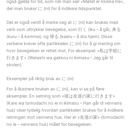
også gjelde for tid, som når man sier «Møtet er klokka tre»,
der man bruker に (ni) for å indikere tidspunktet.
Det er også verdt å merke seg at に (ni) kan brukes med
verb som uttrykker bevegelse, som 行く (iku – å gå), 来る
(kuru – å komme), og 帰る (kaeru – å dra hjem). Disse
verbene krever ofte partikkelen に (ni) for å gi mening om
hvor bevegelsen er rettet mot. For eksempel: «私は学校に
行きます» (Watashi wa gakkou ni ikimasu – Jeg går til
skolen).
Eksempler på riktig bruk av に (ni)
For å illustrere bruken av に (ni), kan vi se på flere
eksempler. En setning som «彼は友達の家に行きます»
(Kare wa tomodachi no ie ni ikimasu – Han går til vennens
hus) viser tydelig hvordan partikkelen brukes for å indikere
retningen mot vennens hus. Her er «友達の家» (tomodachi
no ie – vennens hus) målet for bevegelsen.