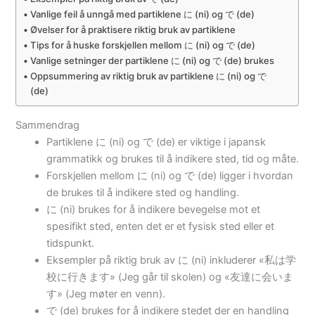
Vanlige feil å unngå med partiklene に (ni) og で (de)
Øvelser for å praktisere riktig bruk av partiklene
Tips for å huske forskjellen mellom に (ni) og で (de)
Vanlige setninger der partiklene に (ni) og で (de) brukes
Oppsummering av riktig bruk av partiklene に (ni) og で
(de)
Sammendrag
Partiklene に (ni) og で (de) er viktige i japansk
grammatikk og brukes til å indikere sted, tid og måte.
Forskjellen mellom に (ni) og で (de) ligger i hvordan
de brukes til å indikere sted og handling.
に (ni) brukes for å indikere bevegelse mot et
spesifikt sted, enten det er et fysisk sted eller et
tidspunkt.
Eksempler på riktig bruk av に (ni) inkluderer «私は学
校に行きます» (Jeg går til skolen) og «友達に会いま
す» (Jeg møter en venn).
で (de) brukes for å indikere stedet der en handling