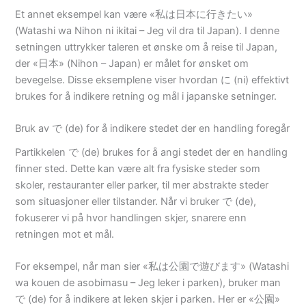
Et annet eksempel kan være «私は日本に行きたい»
(Watashi wa Nihon ni ikitai – Jeg vil dra til Japan). I denne
setningen uttrykker taleren et ønske om å reise til Japan,
der «日本» (Nihon – Japan) er målet for ønsket om
bevegelse. Disse eksemplene viser hvordan に (ni) effektivt
brukes for å indikere retning og mål i japanske setninger.
Bruk av で (de) for å indikere stedet der en handling foregår
Partikkelen で (de) brukes for å angi stedet der en handling
finner sted. Dette kan være alt fra fysiske steder som
skoler, restauranter eller parker, til mer abstrakte steder
som situasjoner eller tilstander. Når vi bruker で (de),
fokuserer vi på hvor handlingen skjer, snarere enn
retningen mot et mål.
For eksempel, når man sier «私は公園で遊びます» (Watashi
wa kouen de asobimasu – Jeg leker i parken), bruker man
で (de) for å indikere at leken skjer i parken. Her er «公園»