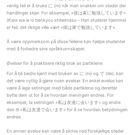
vanlig feil er å bruke に (ni) når man snakker om steder der
handlinger skjer. For eksempel, «彼は家に勉強しています»
(Kare wa ie ni benkyou shiteimasu – Han studerer hjemme)
er feil; det riktige ville vært «彼は家で勉強しています».
Å være oppmerksom på disse feilene kan hjelpe studenter
med å forbedre sine språkkunnskaper.
Øvelser for å praktisere riktig bruk av partiklene
For å bli bedre kjent med bruken av に (ni) og で (de), kan
det være nyttig å gjøre noen øvelser. En enkel øvelse kan
være å lage setninger med både partiklene og deretter
bytte dem ut for å se hvordan meningen endres. For
eksempel, ta setningen «私は友達に会います» og endre
den til «私は友達で会います» for å se hvordan betydningen
endres.
En annen øvelse kan være å skrive ned forskjellige steder