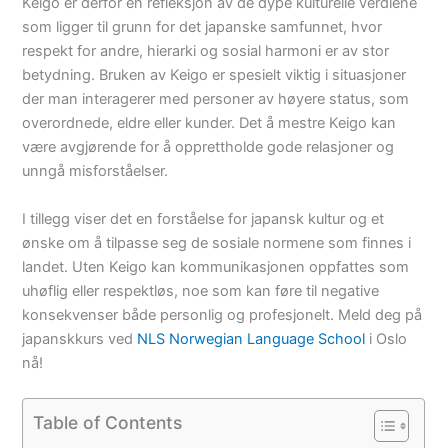
Keigo er derfor en refleksjon av de dype kulturelle verdiene
som ligger til grunn for det japanske samfunnet, hvor
respekt for andre, hierarki og sosial harmoni er av stor
betydning. Bruken av Keigo er spesielt viktig i situasjoner
der man interagerer med personer av høyere status, som
overordnede, eldre eller kunder. Det å mestre Keigo kan
være avgjørende for å opprettholde gode relasjoner og
unngå misforståelser.
I tillegg viser det en forståelse for japansk kultur og et
ønske om å tilpasse seg de sosiale normene som finnes i
landet. Uten Keigo kan kommunikasjonen oppfattes som
uhøflig eller respektløs, noe som kan føre til negative
konsekvenser både personlig og profesjonelt. Meld deg på
japanskkurs ved
NLS Norwegian Language School
i Oslo
nå!
Table of Contents