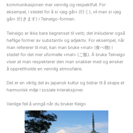
kommunikasjonen mer vennlig og respektfull. For
eksempel, i stedet for å si «jeg går» (行く), vil man si «jeg
går» (行きます) i Teineigo-formen.
Teineigo er ikke bare begrenset til verb; det inkluderer også
høflige former av substantiv og adjektiv. For eksempel, når
man refererer til mat, kan man bruke «mat» (食べ物) i
stedet for det mer uformelle «mat» (ご飯). Å bruke Teineigo
viser at man respekterer den man snakker med og ønsker
å opprettholde en vennlig atmosfære.
Det er en viktig del av japansk kultur og bidrar til å skape et
harmonisk miljø i sosiale interaksjoner.
Vanlige feil å unngå når du bruker Keigo