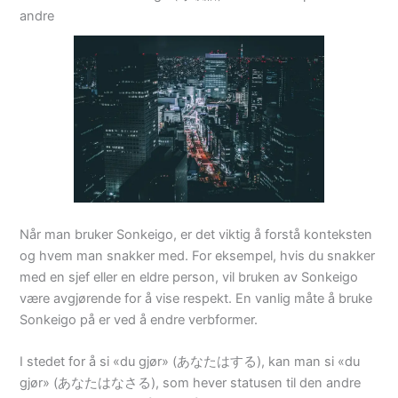
andre
Når man bruker Sonkeigo, er det viktig å forstå konteksten
og hvem man snakker med. For eksempel, hvis du snakker
med en sjef eller en eldre person, vil bruken av Sonkeigo
være avgjørende for å vise respekt. En vanlig måte å bruke
Sonkeigo på er ved å endre verbformer.
I stedet for å si «du gjør» (あなたはする), kan man si «du
gjør» (あなたはなさる), som hever statusen til den andre