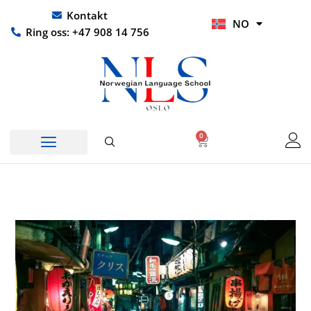
Hopp
UR
Kontakt
NO
rett
HI
Ring oss: +47 908 14 756
til
innholdet
0
Handlekurv