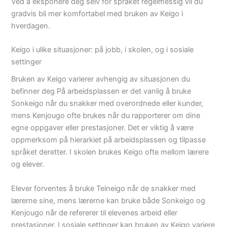
Ved å eksponere deg selv for språket regelmessig vil du
gradvis bli mer komfortabel med bruken av Keigo i
hverdagen.
Keigo i ulike situasjoner: på jobb, i skolen, og i sosiale
settinger
Bruken av Keigo varierer avhengig av situasjonen du
befinner deg På arbeidsplassen er det vanlig å bruke
Sonkeigo når du snakker med overordnede eller kunder,
mens Kenjougo ofte brukes når du rapporterer om dine
egne oppgaver eller prestasjoner. Det er viktig å være
oppmerksom på hierarkiet på arbeidsplassen og tilpasse
språket deretter. I skolen brukes Keigo ofte mellom lærere
og elever.
Elever forventes å bruke Teineigo når de snakker med
lærerne sine, mens lærerne kan bruke både Sonkeigo og
Kenjougo når de refererer til elevenes arbeid eller
prestasjoner. I sosiale settinger kan bruken av Keigo variere