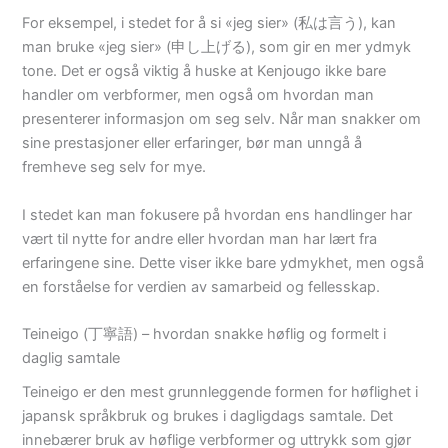
For eksempel, i stedet for å si «jeg sier» (私は言う), kan
man bruke «jeg sier» (申し上げる), som gir en mer ydmyk
tone. Det er også viktig å huske at Kenjougo ikke bare
handler om verbformer, men også om hvordan man
presenterer informasjon om seg selv. Når man snakker om
sine prestasjoner eller erfaringer, bør man unngå å
fremheve seg selv for mye.
I stedet kan man fokusere på hvordan ens handlinger har
vært til nytte for andre eller hvordan man har lært fra
erfaringene sine. Dette viser ikke bare ydmykhet, men også
en forståelse for verdien av samarbeid og fellesskap.
Teineigo (丁寧語) – hvordan snakke høflig og formelt i
daglig samtale
Teineigo er den mest grunnleggende formen for høflighet i
japansk språkbruk og brukes i dagligdags samtale. Det
innebærer bruk av høflige verbformer og uttrykk som gjør