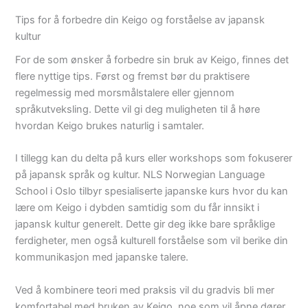
Tips for å forbedre din Keigo og forståelse av japansk
kultur
For de som ønsker å forbedre sin bruk av Keigo, finnes det
flere nyttige tips. Først og fremst bør du praktisere
regelmessig med morsmålstalere eller gjennom
språkutveksling. Dette vil gi deg muligheten til å høre
hvordan Keigo brukes naturlig i samtaler.
I tillegg kan du delta på kurs eller workshops som fokuserer
på japansk språk og kultur. NLS Norwegian Language
School i Oslo tilbyr spesialiserte japanske kurs hvor du kan
lære om Keigo i dybden samtidig som du får innsikt i
japansk kultur generelt. Dette gir deg ikke bare språklige
ferdigheter, men også kulturell forståelse som vil berike din
kommunikasjon med japanske talere.
Ved å kombinere teori med praksis vil du gradvis bli mer
komfortabel med bruken av Keigo, noe som vil åpne dører