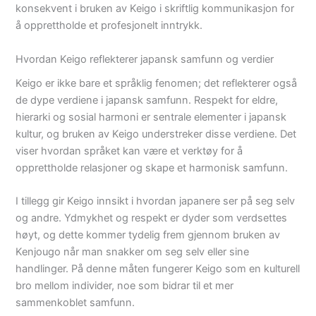
konsekvent i bruken av Keigo i skriftlig kommunikasjon for
å opprettholde et profesjonelt inntrykk.
Hvordan Keigo reflekterer japansk samfunn og verdier
Keigo er ikke bare et språklig fenomen; det reflekterer også
de dype verdiene i japansk samfunn. Respekt for eldre,
hierarki og sosial harmoni er sentrale elementer i japansk
kultur, og bruken av Keigo understreker disse verdiene. Det
viser hvordan språket kan være et verktøy for å
opprettholde relasjoner og skape et harmonisk samfunn.
I tillegg gir Keigo innsikt i hvordan japanere ser på seg selv
og andre. Ydmykhet og respekt er dyder som verdsettes
høyt, og dette kommer tydelig frem gjennom bruken av
Kenjougo når man snakker om seg selv eller sine
handlinger. På denne måten fungerer Keigo som en kulturell
bro mellom individer, noe som bidrar til et mer
sammenkoblet samfunn.