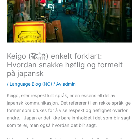
Keigo (敬語) enkelt forklart:
Hvordan snakke høflig og formelt
på japansk
/
Language Blog (NO)
/ Av
admin
Keigo, eller respektfullt språk, er en essensiell del av
japansk kommunikasjon. Det refererer til en rekke språklige
former som brukes for å vise respekt og høflighet overfor
andre. I Japan er det ikke bare innholdet i det som blir sagt
som teller, men også hvordan det blir sagt.