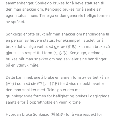
sammenhenger. Sonkeigo brukes for å heve statusen til
den man snakker om, Kenjougo brukes for å senke sin
egen status, mens Teineigo er den generelle høflige formen
av språket.
Sonkeigo er ofte brukt når man snakker om handlingene til
en person av høyere status. For eksempel, i stedet for å
bruke det vanlige verbet «å gjøre» (する), kan man bruke «å
gjøre» i en respektfull form (なさる). Kenjougo, derimot,
brukes når man snakker om seg selv eller sine handlinger
på en ydmyk måte.
Dette kan innebære å bruke en annen form av verbet «å si»
(言う) som «å si» (申し上げる) for å vise respekt overfor
den man snakker med. Teineigo er den mest
grunnleggende formen for høflighet og brukes i dagligdags
samtale for å opprettholde en vennlig tone.
Hvordan bruke Sonkeigo (尊敬語) for å vise respekt for