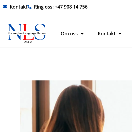
Hopp
Kontakt
Ring oss: +47 908 14 756
rett
til
innholdet
Om oss
Kontakt