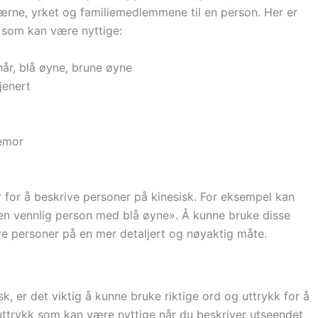
klærne, yrket og familiemedlemmene til en person. Her er
 som kan være nyttige:
 hår, blå øyne, brune øyne
sjenert
temor
 for å beskrive personer på kinesisk. For eksempel kan
 en vennlig person med blå øyne». Å kunne bruke disse
ve personer på en mer detaljert og nøyaktig måte.
k, er det viktig å kunne bruke riktige ord og uttrykk for å
ttrykk som kan være nyttige når du beskriver utseendet