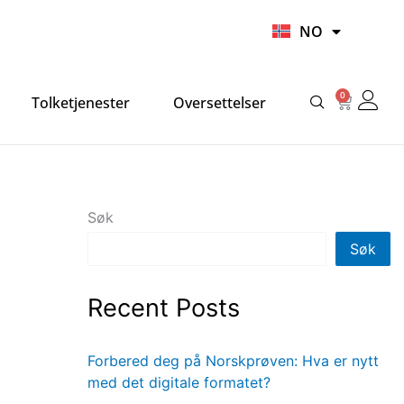
UR
NO
HI
0
Handlek
Tolketjenester
Oversettelser
Søk
Søk
Recent Posts
Forbered deg på Norskprøven: Hva er nytt
med det digitale formatet?