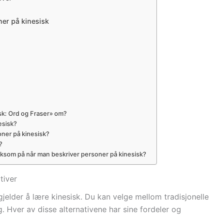
ner på kinesisk
sk: Ord og Fraser» om?
esisk?
oner på kinesisk?
?
rksom på når man beskriver personer på kinesisk?
tiver
gjelder å lære kinesisk. Du kan velge mellom tradisjonelle
g. Hver av disse alternativene har sine fordeler og