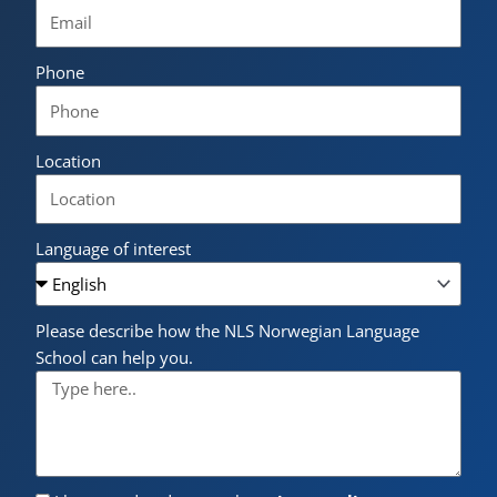
Phone
Location
Language of interest
Please describe how the NLS Norwegian Language
School can help you.