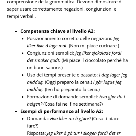
comprensione della grammatica. Devono dimostrare di
saper usare correttamente negazioni, congiunzioni e
tempi verbali.
Competenze chiave al livello A2:
Posizionamento corretto delle negazioni:
Jeg
liker ikke å lage mat.
(Non mi piace cucinare.)
Congiunzioni semplici:
Jeg liker sjokolade fordi
det smaker godt.
(Mi piace il cioccolato perché ha
un buon sapore.)
Uso dei tempi presente e passato:
I dag lager jeg
middag.
(Oggi preparo la cena.)
I går lagde jeg
middag.
(Ieri ho preparato la cena.)
Formazione di domande semplici:
Hva gjør du i
helgen?
(Cosa fai nel fine settimana?)
Esempi di performance al livello A2:
Domanda:
Hva liker du å gjøre?
(Cosa ti piace
fare?)
Risposta:
Jeg liker å gå tur i skogen fordi det er