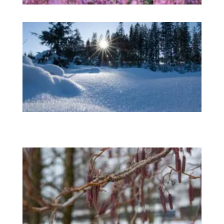
Au
acc
ca
ac
pe
il 
gi
im
qu
In
pi
ve
co
in
da