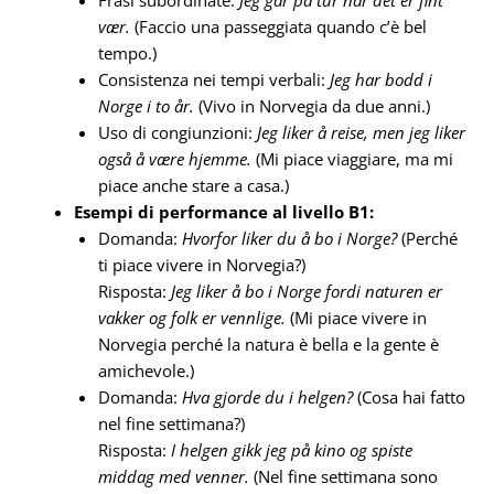
Frasi subordinate:
Jeg går på tur når det er fint
vær.
(Faccio una passeggiata quando c’è bel
tempo.)
Consistenza nei tempi verbali:
Jeg har bodd i
Norge i to år.
(Vivo in Norvegia da due anni.)
Uso di congiunzioni:
Jeg liker å reise, men jeg liker
også å være hjemme.
(Mi piace viaggiare, ma mi
piace anche stare a casa.)
Esempi di performance al livello B1:
Domanda:
Hvorfor liker du å bo i Norge?
(Perché
ti piace vivere in Norvegia?)
Risposta:
Jeg liker å bo i Norge fordi naturen er
vakker og folk er vennlige.
(Mi piace vivere in
Norvegia perché la natura è bella e la gente è
amichevole.)
Domanda:
Hva gjorde du i helgen?
(Cosa hai fatto
nel fine settimana?)
Risposta:
I helgen gikk jeg på kino og spiste
middag med venner.
(Nel fine settimana sono