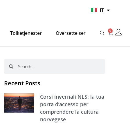
UR
IT
HI
0
Carrello
Tolketjenester
Oversettelser
Cerca
Cerca
Recent Posts
Corsi invernali NLS: la tua
porta d’accesso per
comprendere la cultura
norvegese