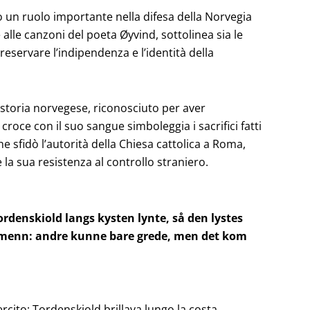
ò un ruolo importante nella difesa della Norvegia
alle canzoni del poeta Øyvind, sottolinea sia le
reservare l’indipendenza e l’identità della
a storia norvegese, riconosciuto per aver
a croce con il suo sangue simboleggia i sacrifici fatti
he sfidò l’autorità della Chiesa cattolica a Roma,
la sua resistenza al controllo straniero.
ordenskiold langs kysten lynte, så den lystes
e menn:
andre kunne bare grede, men det kom
rcito; Tordenskiold brillava lungo la costa,