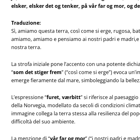
elsker, elsker det og tenker, på vår far og mor,
og d
Traduzione:
Sì, amiamo questa terra, così come si erge, rugosa, batt
amiamo, amiamo e pensiamo ai nostri padri e madri,e a
nostra terra.
La strofa iniziale pone l’accento con una potente dich
“
som det stiger frem
” (“così come si erge”) evoca un’
emerge fieramente dal mare, simboleggiando la bellezza
L’espressione “
furet, værbitt
” si riferisce al paesaggi
della Norvegia, modellato da secoli di condizioni clima
immagine collega la terra stessa alla resilienza del po
difficoltà del suo ambiente.
La menzione di “
vår far og mor
” (“i nostri padri e ma