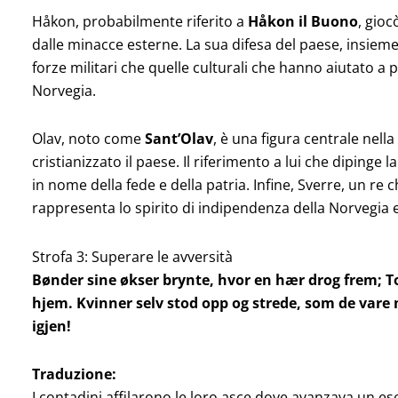
Håkon, probabilmente riferito a
Håkon il Buono
, gioc
dalle minacce esterne. La sua difesa del paese, insieme 
forze militari che quelle culturali che hanno aiutato a p
Norvegia.
Olav, noto come
Sant’Olav
, è una figura centrale nell
cristianizzato il paese. Il riferimento a lui che dipinge l
in nome della fede e della patria. Infine, Sverre, un re c
rappresenta lo spirito di indipendenza della Norvegia e 
Strofa 3: Superare le avversità
Bønder sine økser brynte, hvor en hær drog frem;
T
hjem.
Kvinner selv stod opp og strede, som de var
igjen!
Traduzione:
I contadini affilarono le loro asce dove avanzava un ese