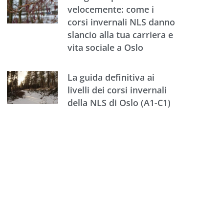
velocemente: come i
corsi invernali NLS danno
slancio alla tua carriera e
vita sociale a Oslo
La guida definitiva ai
livelli dei corsi invernali
della NLS di Oslo (A1-C1)