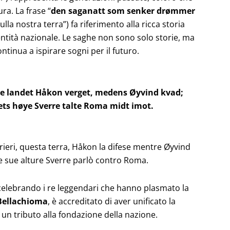
ra. La frase “
den saganatt som senker drømmer
lla nostra terra”) fa riferimento alla ricca storia
entità nazionale. Le saghe non sono solo storie, ma
tinua a ispirare sogni per il futuro.
te landet Håkon verget, medens Øyvind kvad;
ets høye Sverre talte Roma midt imot.
rrieri, questa terra, Håkon la difese mentre Øyvind
lle sue alture Sverre parlò contro Roma.
, celebrando i re leggendari che hanno plasmato la
Bellachioma
, è accreditato di aver unificato la
un tributo alla fondazione della nazione.