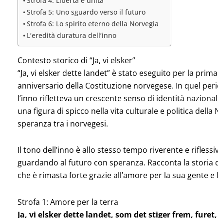
Strofa 4: Libertà e unità
Strofa 5: Uno sguardo verso il futuro
Strofa 6: Lo spirito eterno della Norvegia
L’eredità duratura dell’inno
Contesto storico di “Ja, vi elsker”
“Ja, vi elsker dette landet” è stato eseguito per la prim
anniversario della Costituzione norvegese. In quel peri
l’inno rifletteva un crescente senso di identità naziona
una figura di spicco nella vita culturale e politica della
speranza tra i norvegesi.
Il tono dell’inno è allo stesso tempo riverente e rifless
guardando al futuro con speranza. Racconta la storia 
che è rimasta forte grazie all’amore per la sua gente e 
Strofa 1: Amore per la terra
Ja, vi elsker dette landet, som det stiger frem,
furet