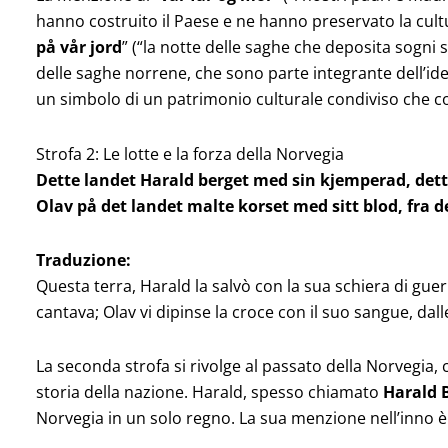
hanno costruito il Paese e ne hanno preservato la cultu
på vår jord
” (“la notte delle saghe che deposita sogni su
delle saghe norrene, che sono parte integrante dell’id
un simbolo di un patrimonio culturale condiviso che con
Strofa 2: Le lotte e la forza della Norvegia
Dette landet Harald berget med sin kjemperad,
det
Olav på det landet malte korset med sitt blod,
fra d
Traduzione:
Questa terra, Harald la salvò con la sua schiera di gue
cantava; Olav vi dipinse la croce con il suo sangue, da
La seconda strofa si rivolge al passato della Norvegia
storia della nazione. Harald, spesso chiamato
Harald 
Norvegia in un solo regno. La sua menzione nell’inno è 