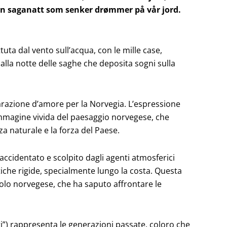
en saganatt som senker drømmer på vår jord.
uta dal vento sull’acqua, con le mille case,
lla notte delle saghe che deposita sogni sulla
iarazione d’amore per la Norvegia. L’espressione
immagine vivida del paesaggio norvegese, che
 naturale e la forza del Paese.
o accidentato e scolpito dagli agenti atmosferici
tiche rigide, specialmente lungo la costa. Questa
polo norvegese, che ha saputo affrontare le
dri”) rappresenta le generazioni passate, coloro che