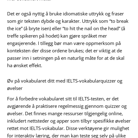
Det er også nyttig å bruke idiomatiske uttrykk og fraser
som gir teksten dybde og karakter. Uttrykk som “to break
the ice” (å bryte isen) eller “to hit the nail on the head” (å
treffe spikeren på hodet) kan gjøre språket mer
engasjerende. I tillegg bør man være oppmerksom på
konteksten der disse ordene brukes; det er viktig at de
passer inn i setningen på en naturlig måte for at de skal
ha ønsket effekt.
Øv på vokabularet ditt med IELTS-vokabularquizzer og
øvelser
For å forbedre vokabularet sitt til IELTS-testen, er det
avgjørende å praktisere regelmessig gjennom quizzer og
øvelser. Det finnes mange ressurser tilgjengelig online,
inkludert nettsteder og apper som tilbyr spesifikke øvelser
rettet mot IELTS-vokabular. Disse verktøyene gir mulighet
for interaktiv læring, der man kan teste seg selv på ulike