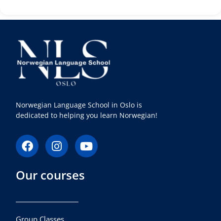
Norwegian Language School in Oslo is
dedicated to helping you learn Norwegian!
F
I
Y
a
n
o
c
s
u
Our courses
e
t
t
b
a
u
o
g
b
o
r
e
k
a
Group Classes