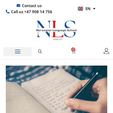
Skip
UR
Contact us
EN
to
HI
Call us +47 908 14 756
content
0
Basket