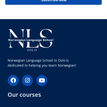
Norwegian Language School in Oslo is
dedicated to helping you learn Norwegian!
F
I
Y
a
n
o
c
s
u
Our courses
e
t
t
b
a
u
o
g
b