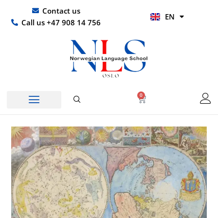
Skip
UR
Contact us
EN
to
HI
Call us +47 908 14 756
content
0
Basket