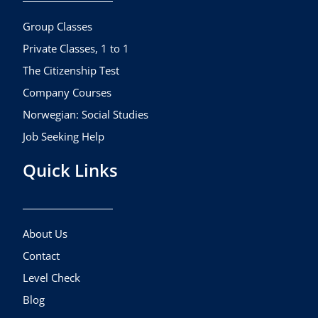
o
r
e
k
a
Group Classes
m
Private Classes, 1 to 1
The Citizenship Test
Company Courses
Norwegian: Social Studies
Job Seeking Help
Quick Links
About Us
Contact
Level Check
Blog