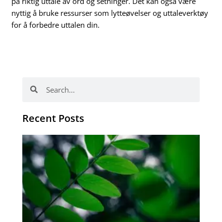
på riktig uttale av ord og setninger. Det kan også være
nyttig å bruke ressurser som lytteøvelser og uttaleverktøy
for å forbedre uttalen din.
Search
Search
Recent Posts
Po
tip
de
læ
ki
sp
Os