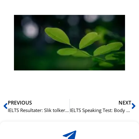
Bo
Gr
på
bu
Sli
ha
du
ki
rå
bil
Prev
N
PREVIOUS
NEXT
IELTS Resultater: Slik tolker du poengsummen
IELTS Speaking Test: Body Language and Presentation