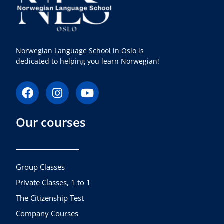
Norwegian Language School in Oslo is
dedicated to helping you learn Norwegian!
F
I
Y
a
n
o
c
s
u
Our courses
e
t
t
b
a
u
o
g
b
o
r
e
k
a
Group Classes
m
Private Classes, 1 to 1
The Citizenship Test
Company Courses