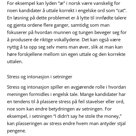
For eksempel kan lyden “æ” i norsk være vanskelig for
noen kandidater å uttale korrekt i engelske ord som “cat”.
En løsning på dette problemet er å lytte til innfødte talere
og gjenta ordene flere ganger, samtidig som man
fokuserer på hvordan munnen og tungen beveger seg for
å produsere de riktige vokallydene. Det kan også være
nyttig å ta opp seg selv mens man øver, slik at man kan
høre forskjellene mellom sin egen uttale og den korrekte
uttalen.
Stress og intonasjon i setninger
Stress og intonasjon spiller en avgjørende rolle i hvordan
meningen formidles i engelsk tale. Mange kandidater har
en tendens til å plassere stress på feil stavelser eller ord,
noe som kan endre betydningen av setningen. For
eksempel, i setningen “I didn’t say he stole the money,”
kan plasseringen av stress endre hvem man antyder stjal
pengene.