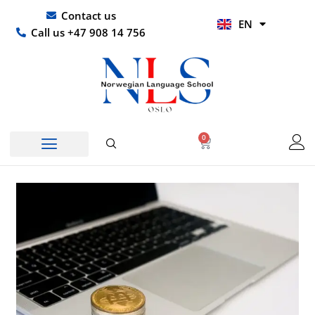
Skip
UR
Contact us
EN
to
HI
Call us +47 908 14 756
content
0
Basket