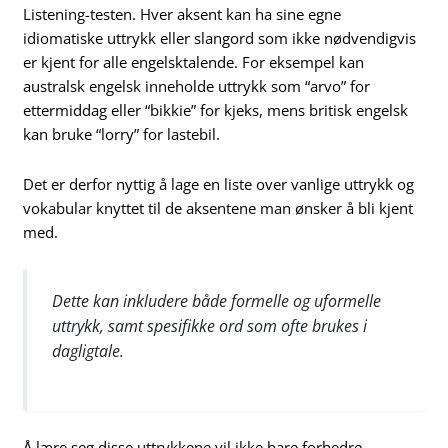
Listening-testen. Hver aksent kan ha sine egne
idiomatiske uttrykk eller slangord som ikke nødvendigvis
er kjent for alle engelsktalende. For eksempel kan
australsk engelsk inneholde uttrykk som “arvo” for
ettermiddag eller “bikkie” for kjeks, mens britisk engelsk
kan bruke “lorry” for lastebil.
Det er derfor nyttig å lage en liste over vanlige uttrykk og
vokabular knyttet til de aksentene man ønsker å bli kjent
med.
Dette kan inkludere både formelle og uformelle
uttrykk, samt spesifikke ord som ofte brukes i
dagligtale.
Å lære seg disse uttrykkene vil ikke bare forbedre