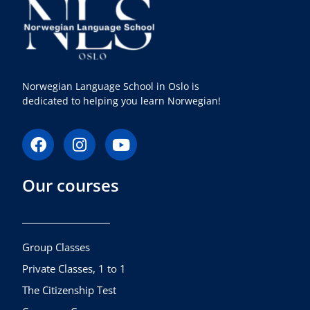
Norwegian Language School in Oslo is
dedicated to helping you learn Norwegian!
F
I
Y
a
n
o
c
s
u
Our courses
e
t
t
b
a
u
o
g
b
o
r
e
k
a
Group Classes
m
Private Classes, 1 to 1
The Citizenship Test