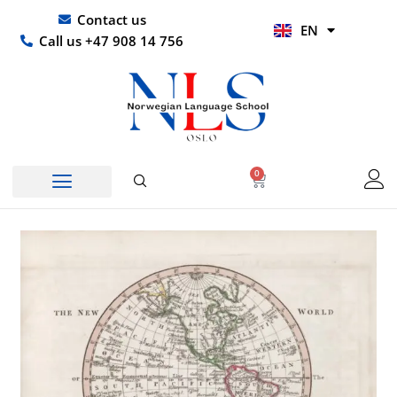
Skip
UR
Contact us
EN
to
HI
Call us +47 908 14 756
content
0
Basket