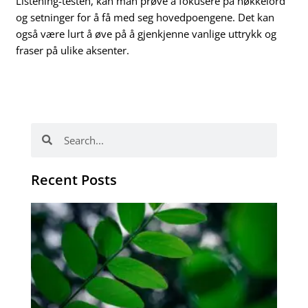
Listening-testen, kan man prøve å fokusere på nøkkelord
og setninger for å få med seg hovedpoengene. Det kan
også være lurt å øve på å gjenkjenne vanlige uttrykk og
fraser på ulike aksenter.
Search
Search
Recent Posts
Po
tip
de
læ
ki
sp