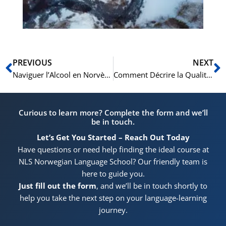
no
Précédent
S
PREVIOUS
NEXT
Naviguer l’Alcool en Norvège : Lois et Culture
Comment Décrire la Qualité et l’État en Norvégien
Curious to learn more? Complete the form and we’ll
be in touch.
Let’s Get You Started – Reach Out Today
Have questions or need help finding the ideal course at
NLS Norwegian Language School? Our friendly team is
here to guide you.
Just fill out the form
, and we’ll be in touch shortly to
help you take the next step on your language-learning
journey.