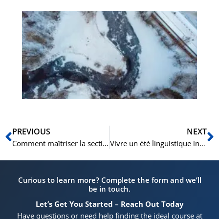
De
hé
Vo
his
d’
no
Précédent
S
PREVIOUS
NEXT
Comment maîtriser la section Speaking du TOEFL iBT – Un guide détaillé
Vivre un été linguistique inoubliable à Oslo : découvrir les cours intensifs de norvégien de la NLS Norwegian Language School
Curious to learn more? Complete the form and we’ll
be in touch.
Let’s Get You Started – Reach Out Today
Have questions or need help finding the ideal course at