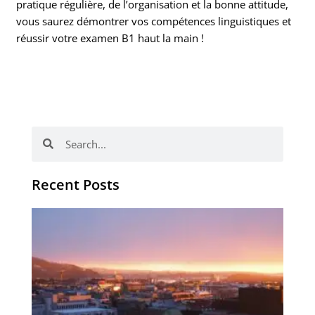
pratique régulière, de l’organisation et la bonne attitude,
vous saurez démontrer vos compétences linguistiques et
réussir votre examen B1 haut la main !
Rechercher
Rechercher
Recent Posts
Vo
obj
en
no
no
d’