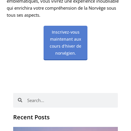
emblématiques, vous vivrez une expérience inoubliable
qui enrichira votre compréhension de la Norvège sous
tous ses aspects.
Inscrivez-vous
maintenant aux
cours d’hiver de
norvégien.
Rechercher
Rechercher
Recent Posts
Vo