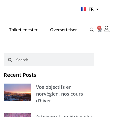
UR
FR
HI
0
Panier
Tolketjenester
Oversettelser
Rechercher
Rechercher
Recent Posts
Vos objectifs en
norvégien, nos cours
d’hiver
Atteignez la maîtrise plus