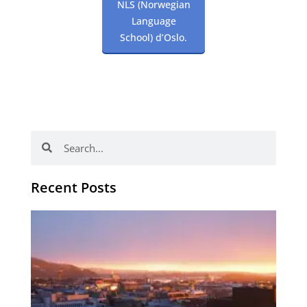
NLS (Norwegian
Language
School) d’Oslo.
Rechercher
Rechercher
Recent Posts
Vo
obj
en
no
no
d’