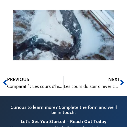
De
hé
Vo
his
d’
no
Précédent
S
PREVIOUS
NEXT
Comparatif : Les cours d’hiver chez NLS face aux autres écoles de langue d’Oslo.
Les cours du soir d’hiver chez NLS Oslo : Parfaits pour les professionnels.
Curious to learn more? Complete the form and we’ll
be in touch.
Let’s Get You Started – Reach Out Today