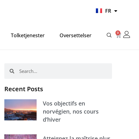
UR
FR
HI
0
Panier
Tolketjenester
Oversettelser
Rechercher
Rechercher
Recent Posts
Vos objectifs en
norvégien, nos cours
d’hiver
Atteignez la maîtrise plus