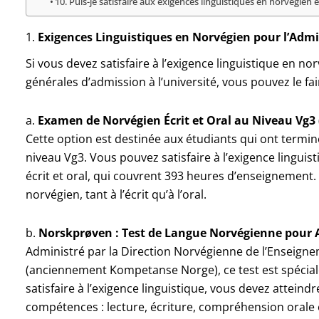
10. Puis-je satisfaire aux exigences linguistiques en norvégien 
1.
Exigences Linguistiques en Norvégien pour l’Admi
Si vous devez satisfaire à l’exigence linguistique en no
générales d’admission à l’université, vous pouvez le fa
a.
Examen de Norvégien Écrit et Oral au Niveau Vg3 
Cette option est destinée aux étudiants qui ont termi
niveau Vg3. Vous pouvez satisfaire à l’exigence linguis
écrit et oral, qui couvrent 393 heures d’enseignement
norvégien, tant à l’écrit qu’à l’oral.
b.
Norskprøven : Test de Langue Norvégienne pour 
Administré par la Direction Norvégienne de l’Enseig
(anciennement Kompetanse Norge), ce test est spécia
satisfaire à l’exigence linguistique, vous devez atteind
compétences : lecture, écriture, compréhension orale 