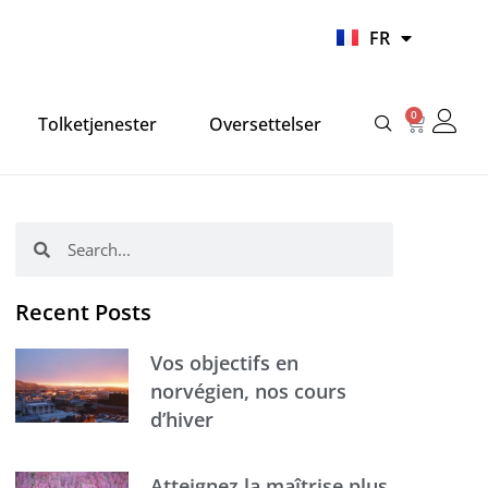
UR
FR
HI
0
Panier
Tolketjenester
Oversettelser
Rechercher
Rechercher
Recent Posts
Vos objectifs en
norvégien, nos cours
d’hiver
Atteignez la maîtrise plus