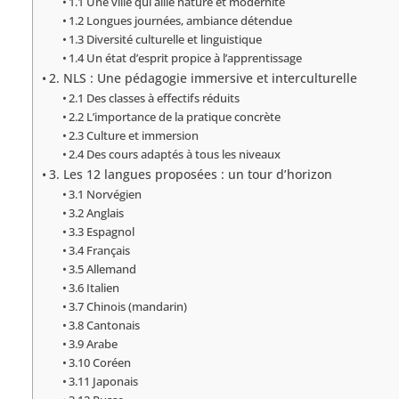
1.1 Une ville qui allie nature et modernité
1.2 Longues journées, ambiance détendue
1.3 Diversité culturelle et linguistique
1.4 Un état d’esprit propice à l’apprentissage
2. NLS : Une pédagogie immersive et interculturelle
2.1 Des classes à effectifs réduits
2.2 L’importance de la pratique concrète
2.3 Culture et immersion
2.4 Des cours adaptés à tous les niveaux
3. Les 12 langues proposées : un tour d’horizon
3.1 Norvégien
3.2 Anglais
3.3 Espagnol
3.4 Français
3.5 Allemand
3.6 Italien
3.7 Chinois (mandarin)
3.8 Cantonais
3.9 Arabe
3.10 Coréen
3.11 Japonais