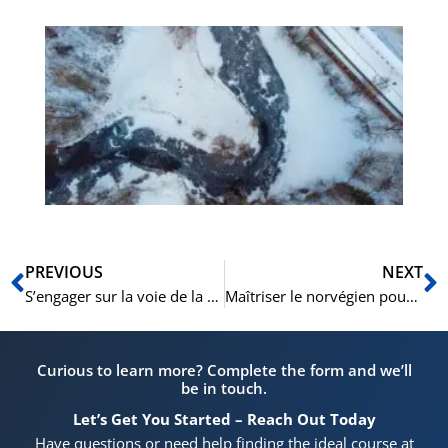
De
hé
Vo
his
d’
no
Précédent
S
PREVIOUS
NEXT
S’engager sur la voie de la maîtrise de l’espagnol à Oslo : Pourquoi NLS Norwegian Language School est votre partenaire idéal
Maîtriser le norvégien pour les professionnels de la santé : Un guide complet sur la langue, la culture et l’excellence clinique
Curious to learn more? Complete the form and we’ll
be in touch.
Let’s Get You Started – Reach Out Today
Have questions or need help finding the ideal course at