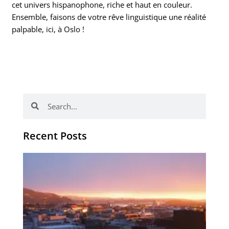
cet univers hispanophone, riche et haut en couleur.
Ensemble, faisons de votre rêve linguistique une réalité
palpable, ici, à Oslo !
Rechercher
Rechercher
Recent Posts
Vo
obj
en
no
no
d’