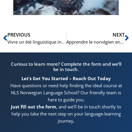
no
Précédent
S
PREVIOUS
NEXT
Vivre un été linguistique inoubliable à Oslo : découvrir les cours intensifs de norvégien de la NLS Norwegian Language School
Apprendre le norvégien en immersion à Oslo : Les cours d’été de la NLS Norwegian Language School, une opportunité à saisir” Lorsque l’on évoque la Norvège, beaucoup d’images surgissent : des paysages montagneux majestueux
Curious to learn more? Complete the form and we’ll
be in touch.
Let’s Get You Started – Reach Out Today
Have questions or need help finding the ideal course at
NLS Norwegian Language School? Our friendly team is
here to guide you.
Just fill out the form
, and we’ll be in touch shortly to
help you take the next step on your language-learning
journey.