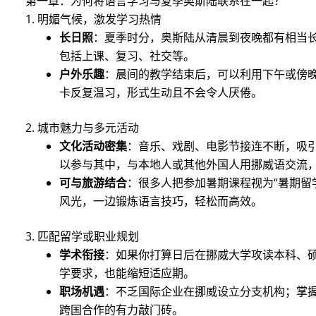
第一章：为何将语言学习与夏季奥斯陆联系在一起？
1. 明媚气候，激发学习热情
长日照
：夏季时分，奥斯陆从清晨到夜晚都有相当
包括上课、复习、社交等。
户外乐趣
：晨间的教学结束后，可以利用下午或傍
卡反复温习，形式生动且不会令人厌倦。
2. 城市魅力与多元活动
文化活动密集
：音乐、戏剧、电影节接连不断，吸
以参与其中，与本地人或其他外国人用挪威语交流
可与旅游结合
：很多人把参加暑期课程视为“暑期留
风光，一边锻炼语言技巧，轻松而高效。
3. 匹配留学或职业规划
学术衔接
：如果你打算日后在挪威大学攻读本科、
学要求，也能缩短适应期。
职场机遇
：不乏国际企业在挪威设立分支机构；掌
跨国合作的有力敲门砖。